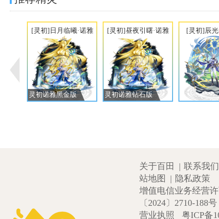
[灵初]日月临曦·诺雅
[灵初]昼夜引曙·诺雅
[灵初]辰
灵初诺雅黑金版
灵初诺雅钻石版
关于百田
|
联系我们
站地图
|
隐私政策
增值电信业务经营许可证
〔2024〕2710-188号
营业执照
粤ICP备1