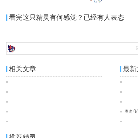
看完这只精灵有何感觉？已经有
人表态
相关文章
最新
奥奇传说[神运]奇迹影冥·修尔图鉴 传说进化技能表
奥奇传说[神运]魇影狼皇·修尔图鉴 传说进化技能表
奥奇传说[灵初]夜影狼主·修尔图鉴 传说进化技能表
奥奇传说[神运]裁律龙皇·阿瑞斯图鉴 传说进化技能表
奥奇传
奥奇传说[神运]星极龙皇·帝释天图鉴 传说进化技能表
推荐精灵