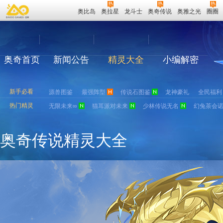
奥比岛
奥拉星
龙斗士
奥奇传说
奥雅之光
圈圈
奥奇首页
新闻公告
精灵大全
小编解密
新手必看
源兽图鉴
最强阵型
传说石图鉴
龙神豪礼
全民福利
热门精灵
无限未来∞
猫耳派对未来
少林传说无名
幻兔茶会
奥奇传说精灵大全