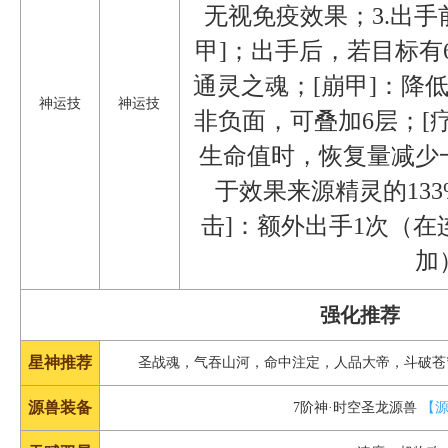
无视免疫效果；3.出手
甲]；出手后，若目标有
通灵之魂；[崩甲]：降
神运技
神运技
非负面，可叠加6层；[
生命值时，恢复量减少
于效果来源精灵的13
击]：额外出手1次（
加
强化推荐
星神推荐
圣战魂，气吞山河，命中注定，人品大帝，斗破
源兽装备
7阶神·时空圣龙源兽
【