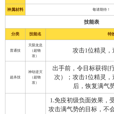
神属材料
敬请期待！
技能表
分类
技能名
特
天陨龙息
攻击1位精灵，
普通技
（超物
攻）
出手前，令目标获得[疗
神劫逆灭
次）；攻击1位精灵，
超杀技
（超物
攻）
后，恢复满气势
1.免疫初级负面效果，
攻击满气势的目标，不会