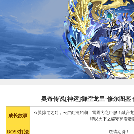
奥奇传说[神运]御空龙皇·修尔图鉴
双翼掠过之处，云层翻涌如潮，雷霆为之臣服！融合
成长故事
睥睨天下之姿守护着浩
BOSS打法
敬请期待！