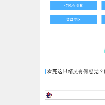
传说石图鉴
菜鸟专区
看完这只精灵有何感觉？