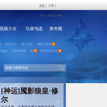
登录
注册
充值
客服
收藏
视频大全
玩家地盘
奥奇圈
谱
职业大全
战力礼包
属性计算器
下嬴政
无序神女昧
极
神罚秩序圣龙
[神运]魇影狼皇·修
尔