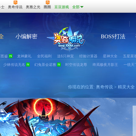
斗士
奥奇传说
奥雅之光
圈圈
豆豆游戏
全部
全
小编解密
BOSS打法
石图鉴
龙神豪礼
全民福利
送6只神宠
经验计算器
星神大全
五星菜
少林传说无名
幻兔茶会诺雅
时空传说龙尊
终焉极夜月影王
一统天
你现在的位置:
奥奇传说
>
精灵大全