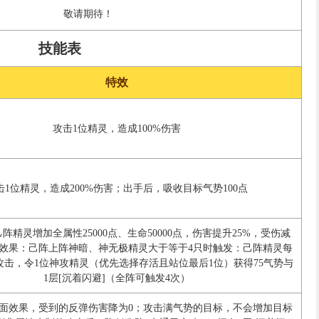
敬请期待！
技能表
特效
攻击1位精灵，造成100%伤害
击1位精灵，造成200%伤害；出手后，吸收目标气势100点
阵精灵增加全属性25000点、生命50000点，伤害提升25%，受伤减
能效果：己阵上阵神暗、神无极精灵大于等于4只时触发：己阵精灵每
攻击，令1位神攻精灵（优先选择存活且站位最后1位）获得75气势与
1层[沉着闪避]（全阵可触发4次）
负面效果，受到的反弹伤害降为0；攻击满气势的目标，不会增加目标