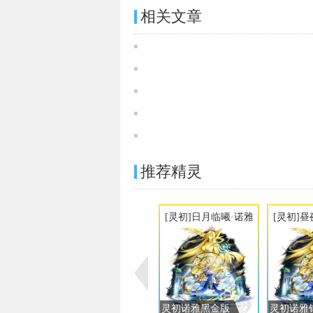
相关文章
推荐精灵
[灵初]日月临曦·诺雅
[灵初]
灵初诺雅黑金版
灵初诺雅