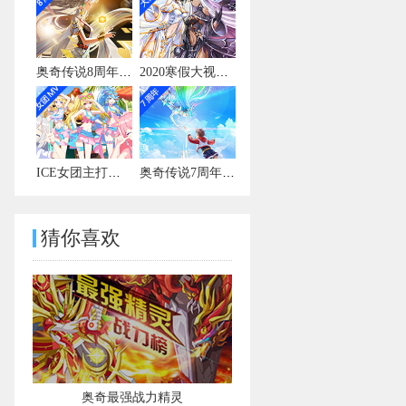
奥奇传说8周年宣传视频
2020寒假大视频有彩蛋
ICE女团主打曲MV
奥奇传说7周年宣传视频
猜你喜欢
奥奇最强战力精灵