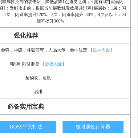
受到非属性克制的攻击后，降低敌阵1点通灵之魂；3.拥有4层[沉着闪
闪避]：受到攻击前，根据当前层数触发效果并消耗1层层数：1层：闪
%；2层：闪避率提升120%；3层：闪避率提升240%；4层及以上：闪
避率提升300%
强化推荐
，命魂，神隐，斗破苍穹，人品大帝，命中注定
【星神大全】
6阶神·阿修源兽
【源兽大全】
超物攻、速度
后排
必备实用宝典
BOSS平民打法
极限属性计算器