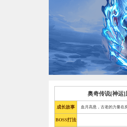
奥奇传说[神运
成长故事
血月高悬，古老的力量在
BOSS打法