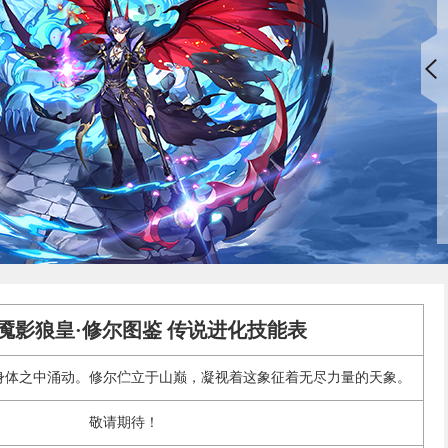
]魇影狼皇·修尔图鉴 传说进化技能表
身体之中涌动。修尔伫立于山巅，凝视着这象征着无尽力量的天象。
敬请期待！