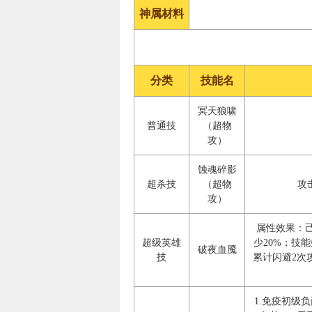
神属材料
分类
技能名
冥天狼啸
普通技
（超物
攻）
蚀魂碎影
超杀技
（超物
攻
攻）
属性效果：己
超级英雄
少20%；技
破夜血魇
技
累计闪避2次
1.免疫初级