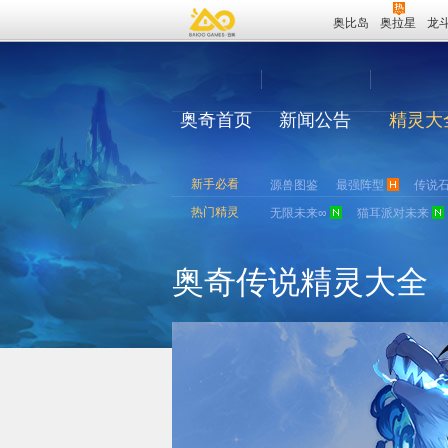
奥比岛
奥拉星
龙
奥奇首页
新闻公告
精灵大
新手必看
源兽图鉴
最强阵型
传说
热门精灵
无限未来∞
猫耳派对未来
奥奇传说精灵大全