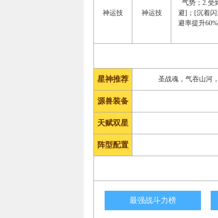
气势；2.
神运技
神运技
避]；[沉着
避率提升60
星神推荐
圣战魂，气吞山河
源兽装备
天赋双星
阵型配置
最强战斗力榜