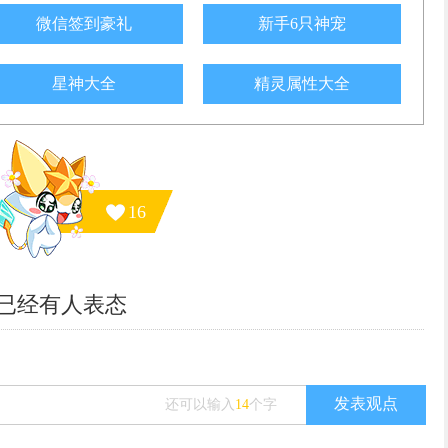
微信签到豪礼
新手6只神宠
星神大全
精灵属性大全
16
已经有
人表态
发表观点
还可以输入
14
个字