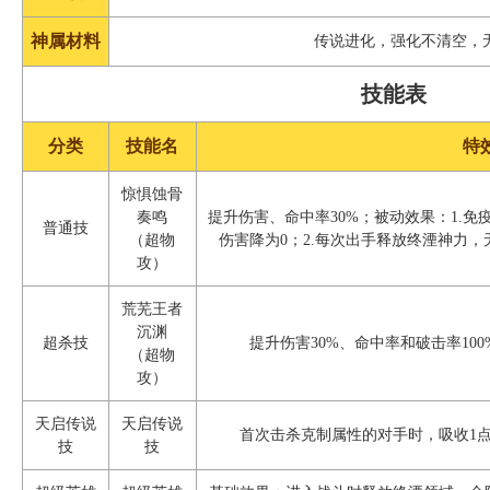
神属材料
传说进化，强化不清空，
技能表
分类
技能名
特
惊惧蚀骨
奏鸣
提升伤害、命中率30%；被动效果：1.
普通技
（超物
伤害降为0；2.每次出手释放终湮神力，
攻）
荒芜王者
沉渊
超杀技
提升伤害30%、命中率和破击率10
（超物
攻）
天启传说
天启传说
首次击杀克制属性的对手时，吸收1点通
技
技