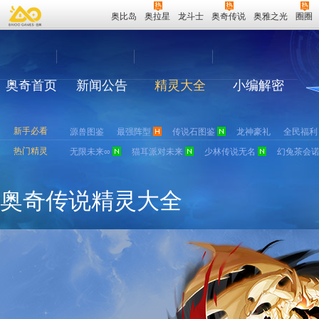
奥比岛
奥拉星
龙斗士
奥奇传说
奥雅之光
圈圈
奥奇首页
新闻公告
精灵大全
小编解密
新手必看
源兽图鉴
最强阵型
传说石图鉴
龙神豪礼
全民福利
热门精灵
无限未来∞
猫耳派对未来
少林传说无名
幻兔茶会
奥奇传说精灵大全