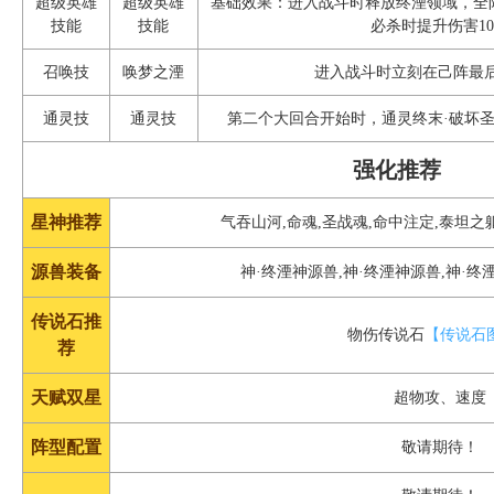
超级英雄
超级英雄
基础效果：进入战斗时释放终湮领域，全阵
技能
技能
必杀时提升伤害10
召唤技
唤梦之湮
进入战斗时立刻在己阵最
通灵技
通灵技
第二个大回合开始时，通灵终末·破坏
强化推荐
星神推荐
气吞山河,命魂,圣战魂,命中注定,泰坦之
源兽装备
神·终湮神源兽,神·终湮神源兽,神·
传说石推
物伤传说石
【传说石
荐
天赋双星
超物攻、速度
阵型配置
敬请期待！