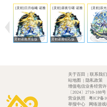
[灵初]日月临曦·诺雅
[灵初]昼夜引曙·诺雅
[灵初]辰
灵初诺雅黑金版
灵初诺雅钻石版
关于百田
|
联系我们
站地图
|
隐私政策
增值电信业务经营许可证
〔2024〕2710-188号
营业执照
粤ICP备1
举报中心
网络游戏