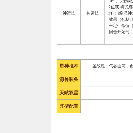
10%、受伤
2位获得[龙
神运技
神运技
力]；[终湮
效果（包括[
一定生命值（
回合开始时
星神推荐
圣战魂，气吞山河，
源兽装备
天赋双星
阵型配置