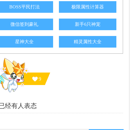
BOSS平民打法
极限属性计算器
微信签到豪礼
新手6只神宠
星神大全
精灵属性大全
9
已经有
人表态