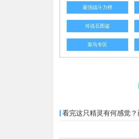
最强战斗力榜
传说石图鉴
菜鸟专区
看完这只精灵有何感觉？