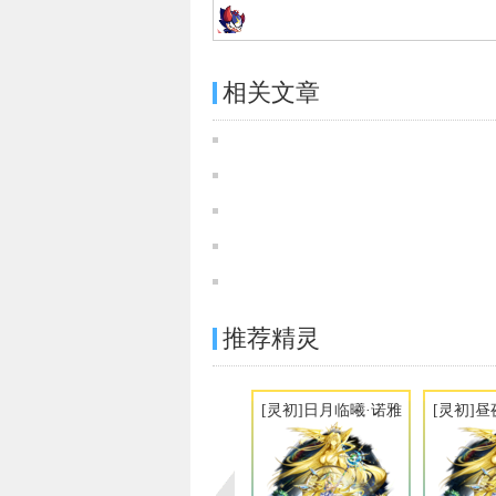
相关文章
推荐精灵
[灵初]日月临曦·诺雅
[灵初]