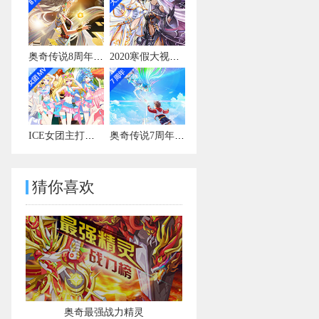
奥奇传说8周年宣传视频
2020寒假大视频有彩蛋
ICE女团主打曲MV
奥奇传说7周年宣传视频
猜你喜欢
奥奇最强战力精灵