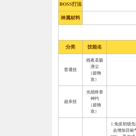
BOSS打法
神属材料
分类
技能名
残夜圣骸
湮尘
普通技
（超物
攻）
光殒终章
神约
超杀技
（超物
攻）
1.免疫初级
会增加目标