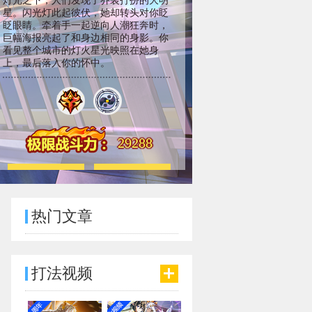
灯光之下，人们发现了乔装打扮的大明
星。闪光灯此起彼伏，她却转头对你眨
眨眼睛。牵着手一起逆向人潮狂奔时，
巨幅海报亮起了和身边相同的身影。你
看见整个城市的灯火星光映照在她身
上，最后落入你的怀中。
29288
切换形态
下载海报
热门文章
打法视频