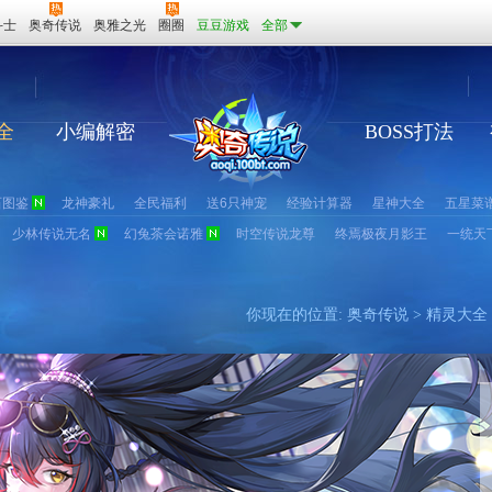
斗士
奥奇传说
奥雅之光
圈圈
豆豆游戏
全部
全
小编解密
BOSS打法
石图鉴
龙神豪礼
全民福利
送6只神宠
经验计算器
星神大全
五星菜
少林传说无名
幻兔茶会诺雅
时空传说龙尊
终焉极夜月影王
一统天
你现在的位置:
奥奇传说
>
精灵大全