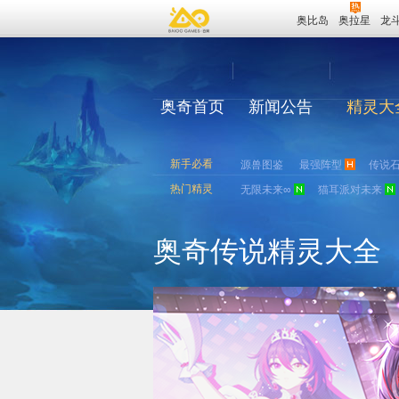
奥比岛
奥拉星
龙
奥奇首页
新闻公告
精灵大
新手必看
源兽图鉴
最强阵型
传说
热门精灵
无限未来∞
猫耳派对未来
奥奇传说精灵大全