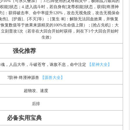
减少10%（可永久叠加）；3.己阵使用的龙尊精灵中，极限战力最高的
尊权能]状态；4.进入战斗时，若自身有[龙尊权能]状态，获得[终湮神
神力]：获得破击率、命中率提升120%，攻击无视免疫，攻击无视保命
免伤]、[护盾]、[不灭]等）；[复生·Ⅲ]：解除无法回血效果，并恢复
恢复数值等于效果来源精灵的100%生命值上限）；[抢占先机]：大
，立刻普攻1次（若非在大回合开始时获得，则在下1个大回合开始时
生效）
强化推荐
命魂，人品大帝，斗破苍穹，诛敌不息，命中注定
【星神大全】
7阶神·终湮神源兽
【源兽大全】
超物攻、速度
后排
必备实用宝典