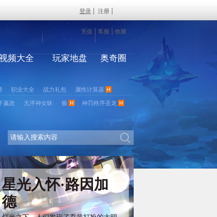
登录
注册
充值
客服
收藏
视频大全
玩家地盘
奥奇圈
谱
职业大全
战力礼包
属性计算器
下嬴政
无序神女昧
极
神罚秩序圣龙
星光入怀·路因加
德