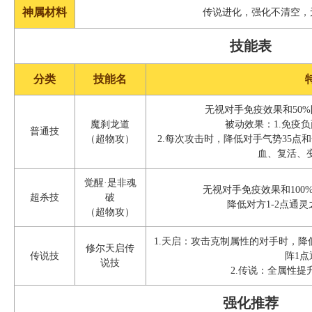
神属材料
传说进化，强化不清空，
技能表
分类
技能名
无视对手免疫效果和50
魔刹龙道
被动效果：1.免疫
普通技
（超物攻）
2.每次攻击时，降低对手气势35点
血、复活、
觉醒·是非魂
无视对手免疫效果和100
超杀技
破
降低对方1-2点通
（超物攻）
1.天启：攻击克制属性的对手时，降
修尔天启传
传说技
阵1点
说技
2.传说：全属性提
强化推荐