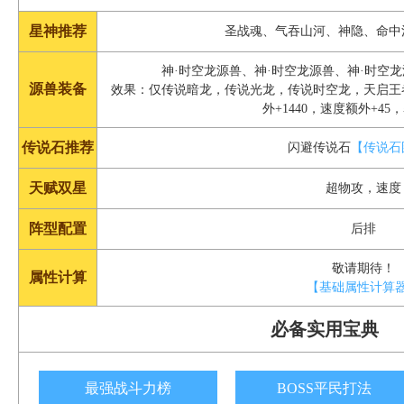
星神推荐
圣战魂、气吞山河、神隐、命中
神·时空龙源兽、神·时空龙源兽、神·时空
源兽装备
效果：仅传说暗龙，传说光龙，传说时空龙，天启王者
外+1440，速度额外+45
传说石推荐
闪避传说石
【传说石
天赋双星
超物攻，速度
阵型配置
后排
敬请期待！
属性计算
【基础属性计算
必备实用宝典
最强战斗力榜
BOSS平民打法