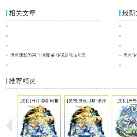
相关文章
最新
奥奇传说[神运]御空龙皇·修尔图鉴 传说进化技能表
奥奇传说[灵初]夜影狼主·修尔图鉴 传说进化技能表
奥奇传说[灵初]时溯王者·时空图鉴 传说进化技能表
奥奇速影闪闪·时空图鉴 传说进化技能表
奥奇传
奥奇传说[炫彩]悠然晨曦·时空图鉴 传说进化技能表
推荐精灵
[灵初]日月临曦·诺雅
[灵初]昼夜引曙·诺雅
[灵初]辰