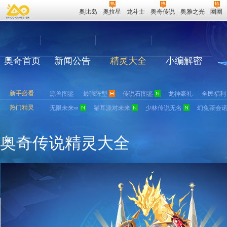
奥比岛
奥拉星
龙斗士
奥奇传说
奥雅之光
圈圈
奥奇首页
新闻公告
精灵大全
小编解密
新手必看
源兽图鉴
最强阵型
传说石图鉴
龙神豪礼
全民福利
热门精灵
无限未来∞
猫耳派对未来
少林传说无名
幻兔茶会
奥奇传说精灵大全