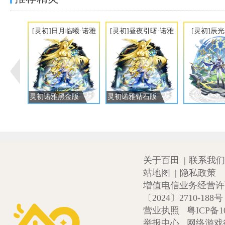
[灵初]日月临曦·诺雅
[灵初]昼夜引曙·诺雅
[灵初]辰
灵初诺雅黑金版
灵初诺雅钻石版
关于百田
|
联系我们
站地图
|
隐私政策
增值电信业务经营许可证
〔2024〕2710-188号
营业执照
粤ICP备1
举报中心
网络游戏