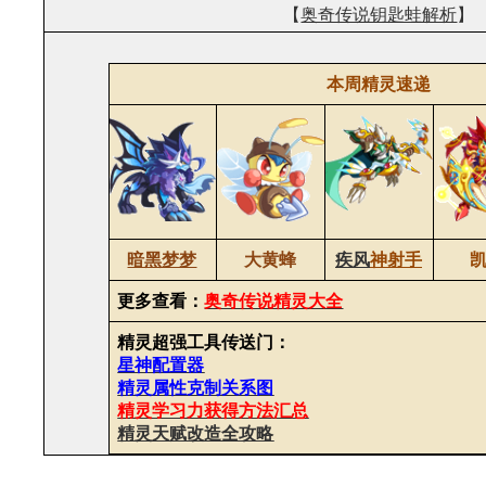
【
奥奇传说钥匙蛙解析
】
本周精灵速递
暗黑梦梦
大黄蜂
疾风
神射手
更多查看：
奥奇传说精灵大全
精灵超强工具传送门：
星神配置器
精灵属性克制关系图
精灵学习力获得方法汇总
精灵天赋改造全攻略