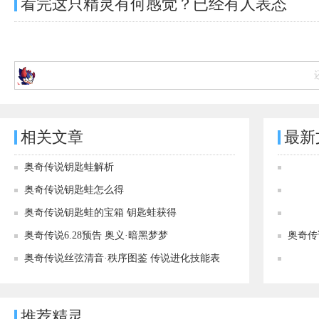
看完这只精灵有何感觉？已经有
人表态
相关文章
最新
奥奇传说钥匙蛙解析
奥奇传说钥匙蛙怎么得
奥奇传说钥匙蛙的宝箱 钥匙蛙获得
奥奇传说6.28预告 奥义·暗黑梦梦
奥奇传
奥奇传说丝弦清音·秩序图鉴 传说进化技能表
推荐精灵