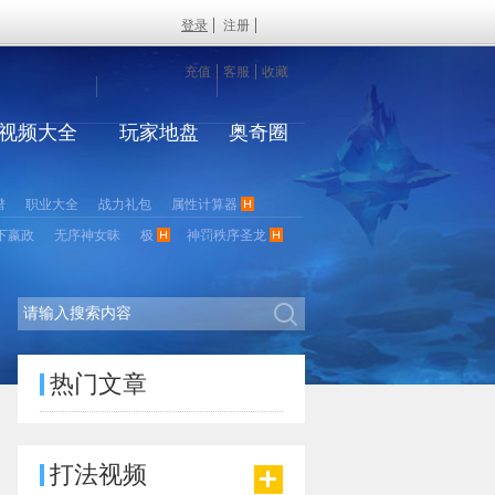
登录
注册
充值
客服
收藏
视频大全
玩家地盘
奥奇圈
谱
职业大全
战力礼包
属性计算器
下嬴政
无序神女昧
极
神罚秩序圣龙
热门文章
打法视频