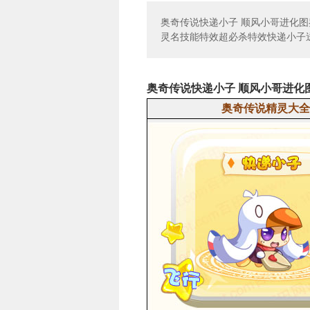
奥奇传说快递小子 顺风小哥进化图
灵名技能特效超必杀特效快递小子
奥奇传说快递小子 顺风小哥进化
奥奇传说精灵大全