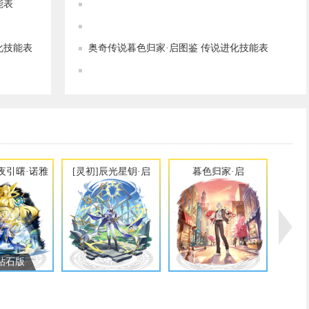
能表
奥奇传说[灵初]昼夜引曙·诺雅图鉴 传说进化技能表
奥奇传说[灵初]青穹掠风·阿特拉斯图鉴 传说进化技能表
奥奇传说[灵初]辰光星钥·启图鉴 传说进化技能表
化技能表
奥奇传说暮色归家·启图鉴 传说进化技能表
奥奇传说[灵初]岩风荒原·泰德图鉴 传说进化技能表
奥奇传说[灵初]虚构神权·奈非利塔图鉴 传说进化技能表
昼夜引曙·诺雅
[灵初]辰光星钥·启
暮色归家·启
钻石版