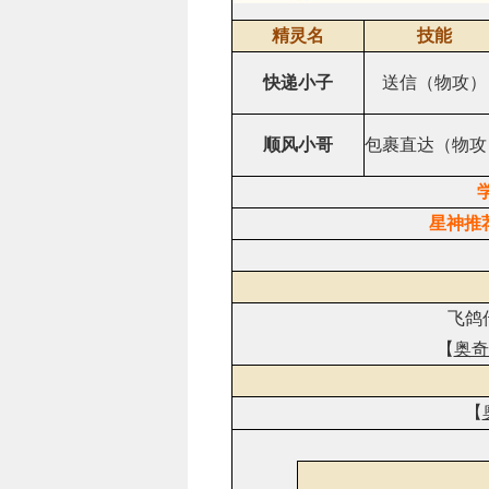
精灵名
技能
快递小子
送信（物攻）
顺风小哥
包裹直达（物攻
星神推
飞鸽
【
奥奇
【