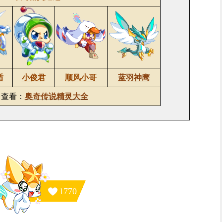
盾
小俊君
顺风小哥
蓝羽神鹰
多查看：
奥奇传说精灵大全
1770