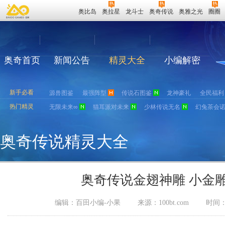
奥比岛
奥拉星
龙斗士
奥奇传说
奥雅之光
圈圈
奥奇首页
新闻公告
精灵大全
小编解密
新手必看
源兽图鉴
最强阵型
传说石图鉴
龙神豪礼
全民福利
热门精灵
无限未来∞
猫耳派对未来
少林传说无名
幻兔茶会
奥奇传说精灵大全
奥奇传说金翅神雕 小金
编辑：百田小编-小果
来源：
100bt.com
时间：2