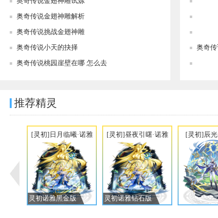
奥奇传说金翅神雕试炼
奥奇传说金翅神雕解析
奥奇传说挑战金翅神雕
奥奇传说小天的抉择
奥奇传
奥奇传说桃园崖壁在哪 怎么去
推荐精灵
[灵初]日月临曦·诺雅
[灵初]昼夜引曙·诺雅
[灵初]辰
灵初诺雅黑金版
灵初诺雅钻石版