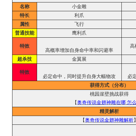
名称
小金雕
特长
利爪
属性
飞行
普通技能
鹰利爪
特效
高
高概率增加自身命中率和闪避率
超杀技
金翼展
特效
必定命中，同时提升自身大幅物攻
必
获得方式（分布）
桃园崖壁挑战获得
【
奥奇传说
金翅神雕
在哪 怎
精灵解析
【
奥奇传说金翅神雕解析