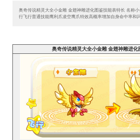
奥奇传说精灵大全小金雕 金翅神雕进化图鉴技能表特长 名称
行飞行普通技能鹰利爪凌空鹰爪特效高概率增加自身命中率和
奥奇传说精灵大全小金雕 金翅神雕进化