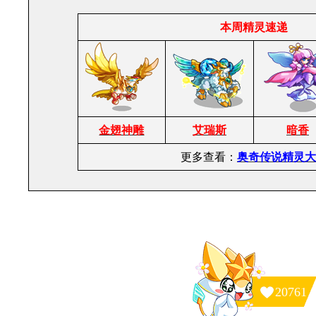
本周精灵速递
金翅神雕
艾瑞斯
暗香
更多查看：
奥奇传说精灵大
20761