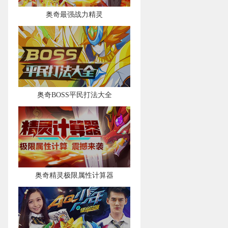
奥奇最强战力精灵
奥奇BOSS平民打法大全
奥奇精灵极限属性计算器