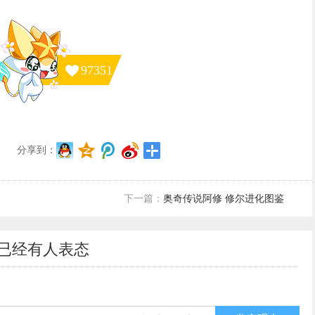
97351
分享到：
下一篇：
奥奇传说阿修 修尔进化图鉴
已经有
人表态