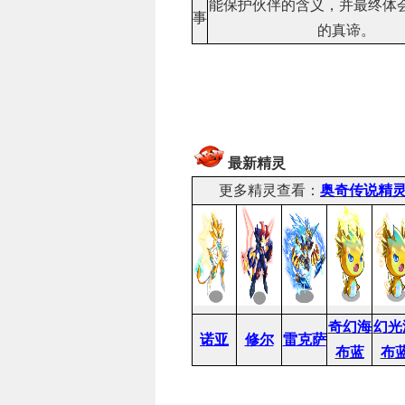
能保护伙伴的含义，并最终体
事
的真谛。
最新精灵
更多精灵查看：
奥奇传说精
奇幻海
幻光
诺亚
修尔
雷克萨
布蓝
布