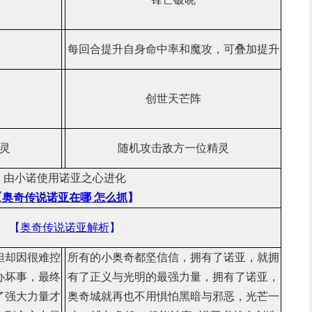
每回合提升自身命中率和魔攻，可叠加提升
创世天芒阵
灵
随机攻击敌方一位精灵
由小诺使用诺亚之心进化
【
奥奇传说诺亚在哪 怎么抓
】
【
奥奇传说诺亚解析
】
但却因很难控
所有的小奥奇都坚信信，拥有了诺亚，就拥
办坏事，最终
有了正义与光明的最强力量，拥有了诺亚，
了强大力量才
奥奇城就再也不用惧怕黑暗与邪恶，光芒一