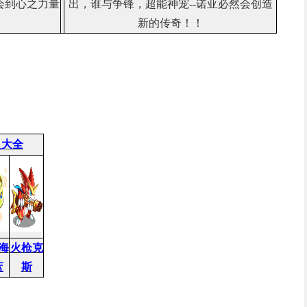
会到心之力量
出，谁与争锋，超能神宠--诺亚必然会创造
新的传奇！！
灵大全
海
火枪克
蓝
斯