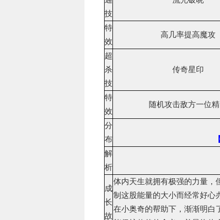
技
特
高几率提高魔攻
效
超
杀
传奇星印
技
特
随机攻击敌方一位精
效
分
布
解
析
体内天生就拥有极强的力量，
成
制这股能量的大小而经常好心
长
在小奥奇的帮助下，渐渐明白
故