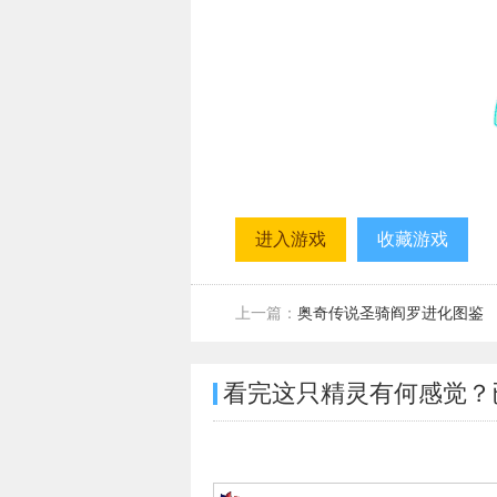
进入游戏
收藏游戏
上一篇：
奥奇传说圣骑阎罗进化图鉴
看完这只精灵有何感觉？