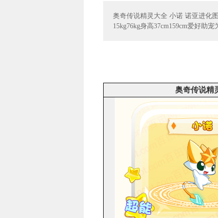
奥奇传说精灵大全 小诺 诺亚进化
15kg76kg身高37cm159cm爱好
奥奇传说精