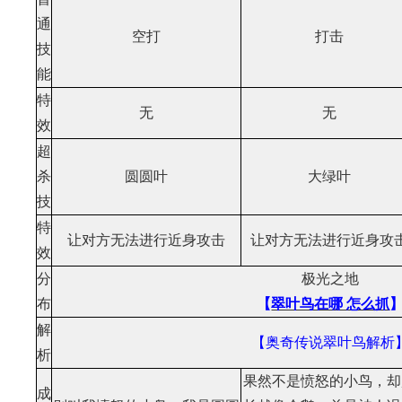
通
空打
打击
技
能
特
无
无
效
超
杀
圆圆叶
大绿叶
技
特
让对方无法进行近身攻击
让对方无法进行近身攻
效
分
极光之地
布
【
翠叶鸟在哪 怎么抓
解
【
奥奇传说翠叶鸟解析
析
果然不是愤怒的小鸟，却
成