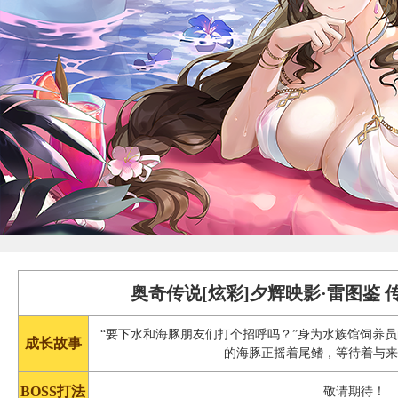
奥奇传说[炫彩]夕辉映影·雷图鉴
“要下水和海豚朋友们打个招呼吗？”身为水族馆饲养
成长故事
的海豚正摇着尾鳍，等待着与
BOSS打法
敬请期待！