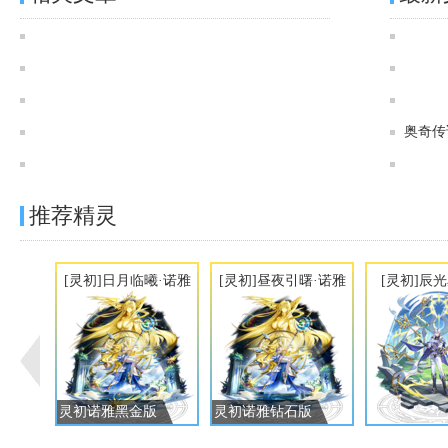
奥奇传说[炫彩]心动韵律·弥梦离图鉴 传说进化技能表
奥奇传说[炫彩]砰砰悸动·不休图鉴 传说进化技能表
奥奇传说[炫彩]流光星途·未来图鉴 传说进化技能表
奥奇传说[炫彩]春莲承仙·薄伽丘图鉴 传说进化技能表
奥奇传
奥奇传说[灵初]寂夜御影·月影王图鉴 传说进化技能表
推荐精灵
[灵初]日月临曦·诺雅
[灵初]昼夜引曙·诺雅
[灵初]辰
灵初诺雅黑金版
灵初诺雅钻石版