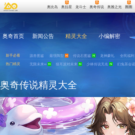
奥比岛
奥拉星
龙斗士
奥奇传说
奥雅之光
圈圈
奥奇首页
新闻公告
精灵大全
小编解密
新手必看
源兽图鉴
最强阵型
传说石图鉴
龙神豪礼
全民福利
热门精灵
无限未来∞
猫耳派对未来
少林传说无名
幻兔茶会
奥奇传说精灵大全