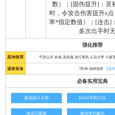
数）；[固伤提升]：
时，令攻击伤害提升x点
率*指定数值）；[连击
多次出手时
强化推荐
星神推荐
气吞山河 命魂 圣战魂 连打逐风 人品大帝 斗破
源兽装备
7阶神·战神源兽
【源
必备实用宝典
最强战斗力榜
BOSS平民打法
传说石图鉴
微信签到豪礼