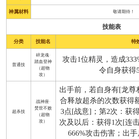
神属材料
敬请期待！
技能表
分类
技能名
特
碎龙魂·
攻击1位精灵，造成33
踏血登神
普通技
（超物
令自身获得
攻）
出手前，若自身有[龙尊
合释放超杀的次数获得
战神座·
焚世不败
3点[战意]；第2次：获得
超杀技
（超物
次及以后：获得1次[连
攻）
666%攻击伤害；出