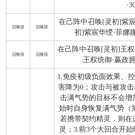
·3
在己阵中召唤[灵初]紫
召唤技
召唤技
初]紫宸华绶·菲娜
在己阵中召唤[灵初]王权
召唤技
召唤技
王权统御·嬴政拥
1.免疫初级负面效果、
害降为0；攻击与被攻
击满气势的目标不会增
始时自身恢复满气势（第
若携带契约精灵，则在
灵；3.前3个大回合开