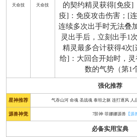
的契约精灵获得[免疫]
天命技
天命技
疫]：免疫攻击伤害；[
连续多次出手时无法叠加
灵出手后，立刻出手1
精灵最多合计获得4次[
给]：大回合开始时，
数的气势（第1
强化推荐
星神推荐
气吞山河 命魂 圣战魂 泰坦之躯 连打逐风 
源兽神觉
7阶神·菲娜娜源兽
【源
必备实用宝典