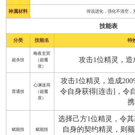
神属材料
传说进化，强化不清空，
技能表
分类
技能名
特
晦夜玄冥
攻击1位精灵，造
超杀技
（超魔
攻）
攻击1位精灵，造成20
心渊迷局
令自身获得[连击]，令
普通技
（超魔
攻）
携
选择己方1位精灵，令其
自身的契约精灵，则额
赋能技
赋能技