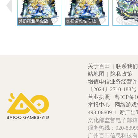
灵初诺雅黑金版
灵初诺雅钻石版
关于百田
|
联系我们
站地图
|
隐私政策
增值电信业务经营许可证
〔2024〕2710-188号
营业执照
粤ICP备1
举报中心
网络游戏
498-06609-1
新广出审
文化部监督电子邮箱:wlw
服务热线：020-839952
广州百田信息科技有限公司 Copy