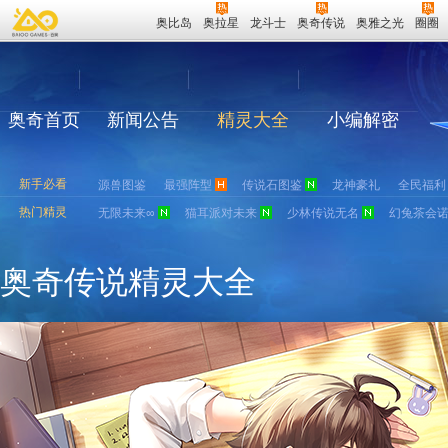
奥比岛
奥拉星
龙斗士
奥奇传说
奥雅之光
圈圈
奥奇首页
新闻公告
精灵大全
小编解密
新手必看
源兽图鉴
最强阵型
传说石图鉴
龙神豪礼
全民福利
热门精灵
无限未来∞
猫耳派对未来
少林传说无名
幻兔茶会
奥奇传说精灵大全