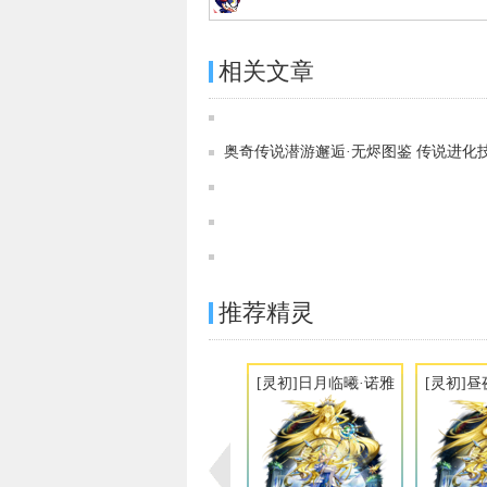
相关文章
奥奇传说潜游邂逅·无烬图鉴 传说进化
推荐精灵
[灵初]日月临曦·诺雅
[灵初]