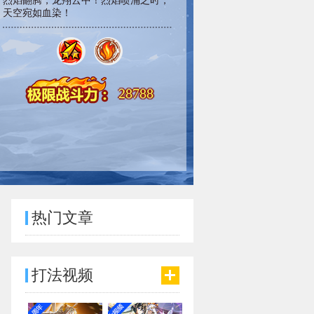
烈焰翻腾，龙翔云中！烈焰喷涌之时，
天空宛如血染！
28788
热门文章
打法视频