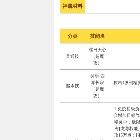
神属材料
分类
技能名
曜日天心
普通技
（超魔
攻）
炎明·四
界长寂
攻击1纵列精
超杀技
（超魔
攻）
1.免疫初级
会增加目标气
精灵中，极限
有[龙尊权能
攻15万点；