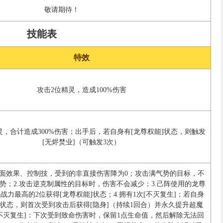
敬请期待！
技能表
特效
攻击2位精灵，造成100%伤害
灵，合计造成300%伤害；出手后，若自身有[龙尊权能]状态，则触发
[无烬焚业]（可触发3次）
负面效果、控制技，受到的非直接伤害降为0；攻击满气势的目标，不
势；2.攻击逆克制属性的目标时，伤害不会减少；3.己阵使用的龙尊
战力最高的2位获得[龙尊权能]状态；4.拥有1次[不灭复生]；若自身
]状态，则首次受到攻击后获得[隐身]（持续1回合）并永久提升超魔
[不灭复生]：下次受到致命伤害时，保留1点生命值，然后解除无法回