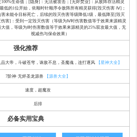
100%生命值；[隐身]：无法被攻击；[无烬焚业]：从敌阵存活精灵
最低的1位开始，依顺时针顺序令敌阵所有精灵获得[毁灭伤害·Ⅳ]；
伤害未能令目标死亡，后续的毁灭伤害等级降低1级，最低降至[毁灭
[毁灭伤害]：受到一定毁灭伤害（等级为Ⅳ时伤害数值等于效果来源精灵
攻最大值，等级为Ⅰ时伤害数值等于效果来源精灵的25%双攻最大值，无
视减伤与保命效果）
强化推荐
人品大帝，斗破苍穹，诛敌不息，圣魔魂，连打逐风
【星神大全】
7阶神·无烬圣龙源兽
【源兽大全】
速度，超魔攻
后排
必备实用宝典