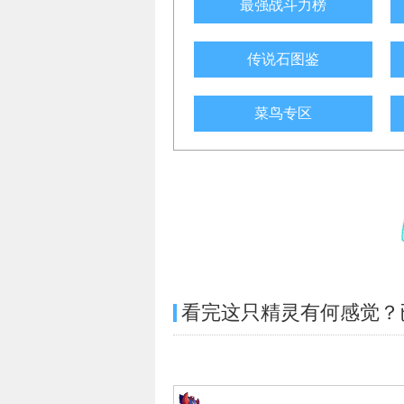
最强战斗力榜
传说石图鉴
菜鸟专区
看完这只精灵有何感觉？