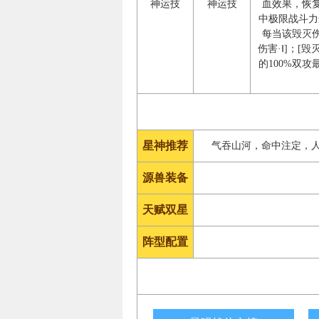
神运技
神运技
血效果，恢复
中极限战斗力
每当该毁灭
伤害·Ⅰ]；
的100%双
星神推荐
气吞山河，命中注定，
源兽装备
天赋双星
阵型配置