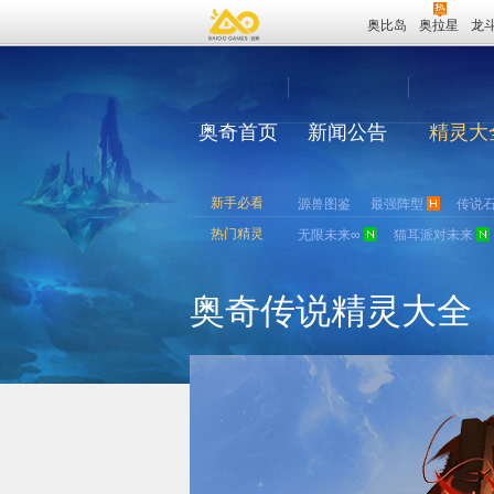
奥比岛
奥拉星
龙
奥奇首页
新闻公告
精灵大
新手必看
源兽图鉴
最强阵型
传说
热门精灵
无限未来∞
猫耳派对未来
奥奇传说精灵大全