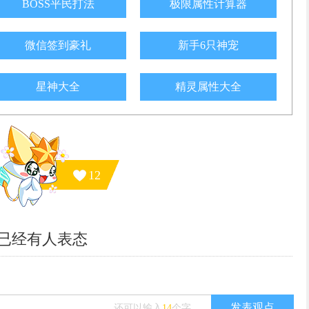
BOSS平民打法
极限属性计算器
微信签到豪礼
新手6只神宠
星神大全
精灵属性大全
12
已经有
人表态
发表观点
还可以输入
14
个字