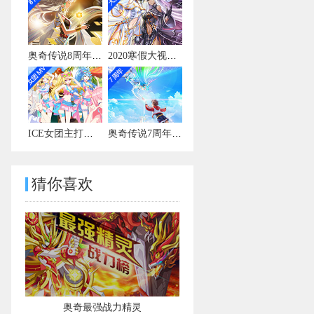
奥奇传说8周年宣传视频
2020寒假大视频有彩蛋
ICE女团主打曲MV
奥奇传说7周年宣传视频
猜你喜欢
奥奇最强战力精灵