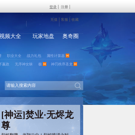
登录
注册
充值
客服
收藏
视频大全
玩家地盘
奥奇圈
谱
职业大全
战力礼包
属性计算器
下嬴政
无序神女昧
极
神罚秩序圣龙
[神运]焚业·无烬龙
尊