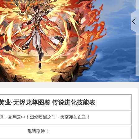
]焚业·无烬龙尊图鉴 传说进化技能表
腾，龙翔云中！烈焰喷涌之时，天空宛如血染！
敬请期待！