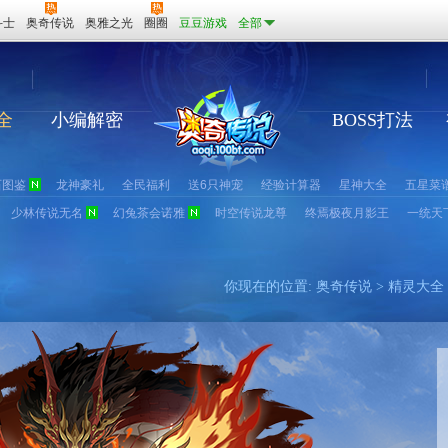
斗士
奥奇传说
奥雅之光
圈圈
豆豆游戏
全部
全
小编解密
BOSS打法
石图鉴
龙神豪礼
全民福利
送6只神宠
经验计算器
星神大全
五星菜
少林传说无名
幻兔茶会诺雅
时空传说龙尊
终焉极夜月影王
一统天
你现在的位置:
奥奇传说
>
精灵大全