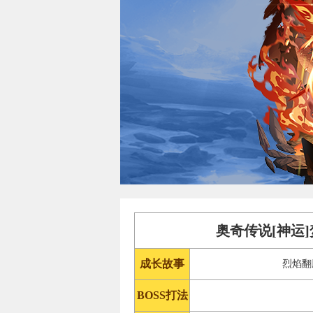
奥奇传说[神运
成长故事
烈焰翻
BOSS打法