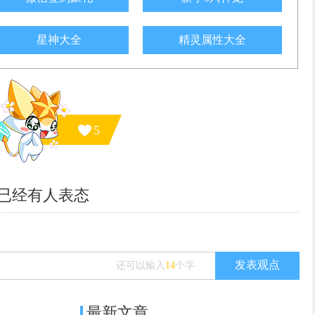
星神大全
精灵属性大全
5
已经有
人表态
发表观点
还可以输入
14
个字
最新文章