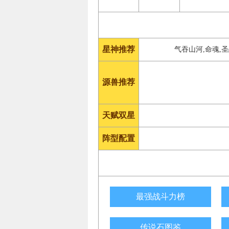
星神推荐
气吞山河,命魂,
源兽推荐
天赋双星
阵型配置
最强战斗力榜
传说石图鉴