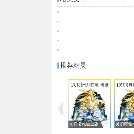
推荐精灵
[灵初]日月临曦·诺雅
[灵初]
灵初诺雅黑金版
灵初诺雅