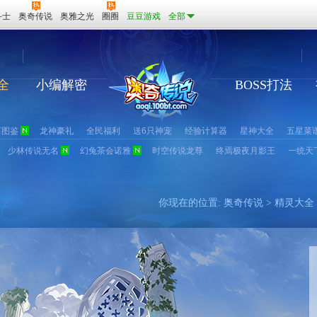
斗士
奥奇传说
奥雅之光
圈圈
豆豆游戏
全部
全
小编解密
BOSS打法
石图鉴
龙神豪礼
全民福利
送6只神宠
经验计算器
星神大全
五星菜
少林传说无名
幻兔茶会诺雅
时空传说龙尊
终焉极夜月影王
一统天
你现在的位置:
奥奇传说
>
精灵大全