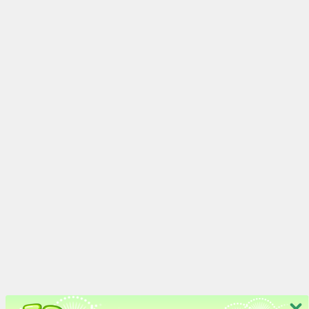
[灵初]虚构神权·奈非利塔
[灵初]圣翎启世·夕
[灵初]孤灯寻秘·隐士
涤