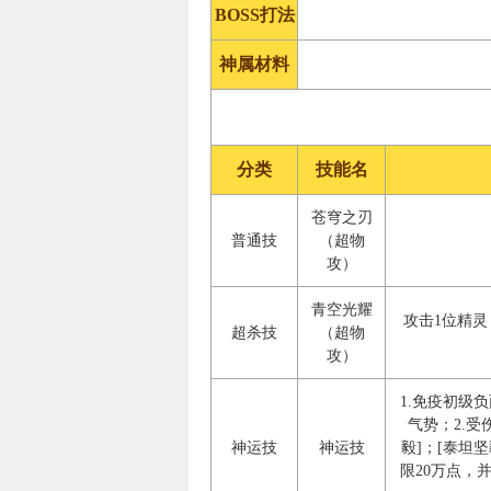
BOSS打法
神属材料
分类
技能名
苍穹之刃
普通技
（超物
攻）
青空光耀
攻击1位精灵
超杀技
（超物
攻）
1.免疫初级
气势；2.受
神运技
神运技
毅]；[泰坦
限20万点，