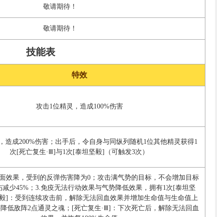
敬请期待！
敬请期待！
技能表
特效
攻击1位精灵，造成100%伤害
，造成200%伤害；出手后，令自身与同纵列随机1位其他精灵获得1
次[死亡复生·Ⅲ]与1次[泰坦坚毅]（可触发3次）
负面效果，受到的反弹伤害降为0；攻击满气势的目标，不会增加目标
伤减少45%；3.免疫无法行动效果与气势降低效果，拥有1次[泰坦坚
坚毅]：受到连续攻击前，解除无法回血效果并增加生命值与生命值上
并降低敌阵2点通灵之魂；[死亡复生·Ⅲ]：下次死亡后，解除无法回血