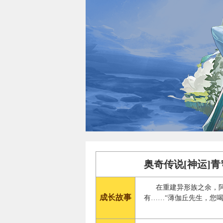
奥奇传说[神运]
在重建异形族之余，
成长故事
有……“薄伽丘先生，您