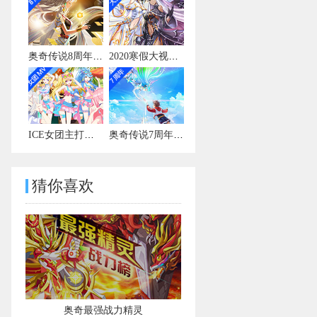
奥奇传说8周年宣传视频
2020寒假大视频有彩蛋
ICE女团主打曲MV
奥奇传说7周年宣传视频
猜你喜欢
奥奇最强战力精灵