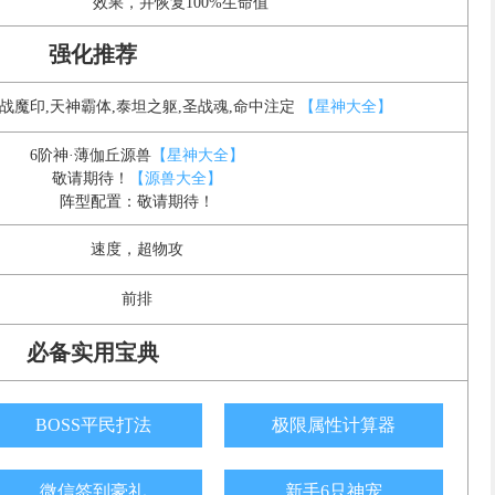
效果，并恢复100%生命值
强化推荐
圣战魔印,天神霸体,泰坦之躯,圣战魂,命中注定
【星神大全】
6阶神·薄伽丘源兽
【星神大全】
敬请期待！
【源兽大全】
阵型配置：敬请期待！
速度，超物攻
前排
必备实用宝典
BOSS平民打法
极限属性计算器
微信签到豪礼
新手6只神宠