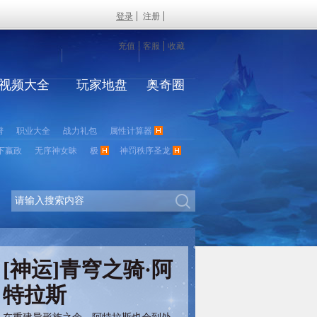
登录
注册
充值
客服
收藏
视频大全
玩家地盘
奥奇圈
谱
职业大全
战力礼包
属性计算器
下嬴政
无序神女昧
极
神罚秩序圣龙
[神运]青穹之骑·阿
特拉斯