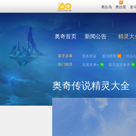
奥比岛
奥拉星
龙
奥奇首页
新闻公告
精灵大
新手必看
源兽图鉴
最强阵型
传说
热门精灵
无限未来∞
猫耳派对未来
奥奇传说精灵大全