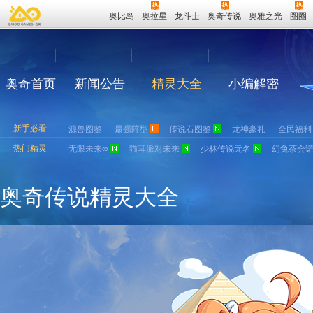
奥比岛
奥拉星
龙斗士
奥奇传说
奥雅之光
圈圈
奥奇首页
新闻公告
精灵大全
小编解密
新手必看
源兽图鉴
最强阵型
传说石图鉴
龙神豪礼
全民福利
热门精灵
无限未来∞
猫耳派对未来
少林传说无名
幻兔茶会
奥奇传说精灵大全