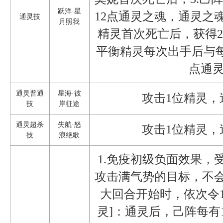
跃洋·星
12点通灵之魂，通灵之
通灵技
月照我
精灵首次死亡后，获得2
平衡精灵每次出手后与
点通
通灵普通
星海·彼
攻击1位精灵，
技
岸征途
通灵超杀
失航·怒
攻击1位精灵，
技
浪绝歌
1.免疫初级负面效果，
攻击满气势的目标，不会
大回合开始时，依次令
灵]：通灵后，己阵每有