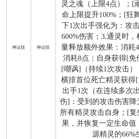
灵之魂（上限4点）；[
命上限提升100%；[
下1次出手强化为：攻
600%伤害；3.通灵
量释放额外效果：消耗4
神运技
神运技
消耗8点：自身获得[免
[嘲讽]（持续1次攻击
横排首位死亡精灵获得[复
出手1次（在连续多次
伤]：受到的攻击伤害降
所有精灵攻击自身；[复
果，并恢复一定生命值
源精灵的66