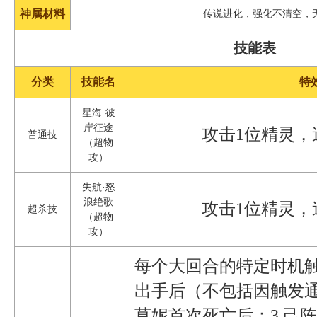
神属材料
传说进化，强化不清空，
技能表
分类
技能名
特
星海·彼
岸征途
攻击1位精灵，
普通技
（超物
攻）
失航·怒
浪绝歌
攻击1位精灵，
超杀技
（超物
攻）
每个大回合的特定时机触
出手后（不包括因触发通
莫妮首次死亡后；3.己