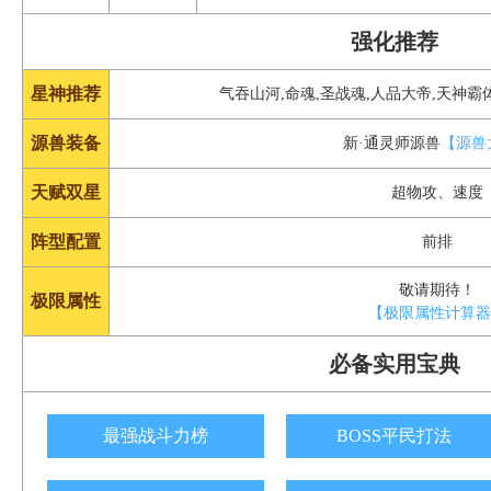
强化推荐
星神推荐
气吞山河,命魂,圣战魂,人品大帝,天神霸
源兽装备
新·通灵师源兽
【源兽
天赋双星
超物攻、速度
阵型配置
前排
敬请期待！
极限属性
【极限属性计算
必备实用宝典
最强战斗力榜
BOSS平民打法