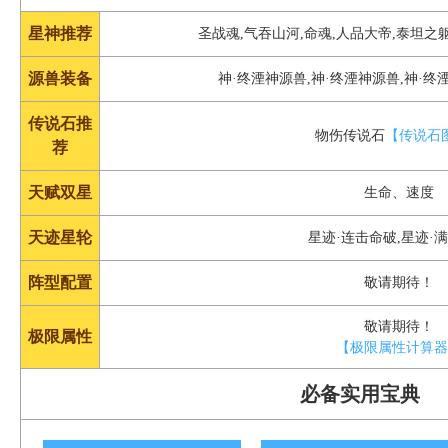
星神推荐
圣战魂,气吞山河,命魂,人品大帝,泰坦之
源兽装备
神·终湮神源兽,神·终湮神源兽,神·
传说石推
物伤传说石
【传说石
荐
天赋双星
生命、速度
天迹星轮
星迹·连击命破,星迹·
阵型配置
敬请期待！
敬请期待！
极限属性
【极限属性计算
必备实用宝典