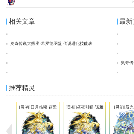
相关文章
最新
奥奇传说[灵初]岩风荒原·泰德图鉴 传说进化技能表
奥奇传说大熊座·希罗德图鉴 传说进化技能表
奥奇传说[灵初]成仁烛烬·坎德尔图鉴 传说进化技能表
奥奇传说[灵初]苍啸八荒·天蛮王图鉴 传说进化技能表
奥奇传
奥奇传说[神运]奇迹星誓·帝释天图鉴 传说进化技能表
推荐精灵
[灵初]日月临曦·诺雅
[灵初]昼夜引曙·诺雅
[灵初]辰