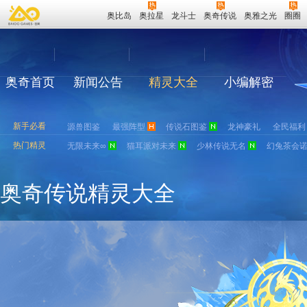
奥比岛
奥拉星
龙斗士
奥奇传说
奥雅之光
圈圈
奥奇首页
新闻公告
精灵大全
小编解密
新手必看
源兽图鉴
最强阵型
传说石图鉴
龙神豪礼
全民福利
热门精灵
无限未来∞
猫耳派对未来
少林传说无名
幻兔茶会
奥奇传说精灵大全