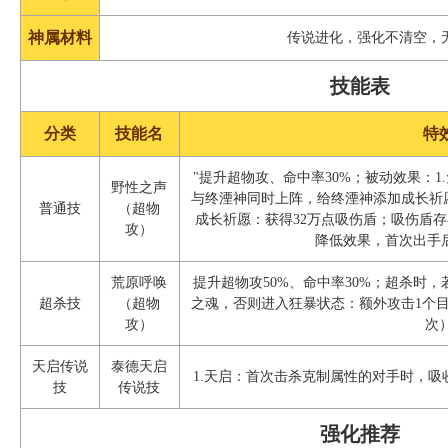
神属材料
传说进化，强化不清空，
技能表
分类
技能名
特
"提升超物攻、命中率30%；被动效果：1.
野性之声
与终湮神同时上阵，给终湮神添加成长祈
普通技
（超物
成长祈愿：获得32万点吸伤盾；吸伤盾存
攻）
降低效果，首次出手后获
荒原呼唤
提升超物攻50%、命中率30%；超杀时
超杀技
（超物
之魂，否则进入狂暴状态：额外攻击1个目
攻）
次
天启传说
泰德天启
1.天启：首次击杀克制属性的对手时，吸收
技
传说技
强化推荐