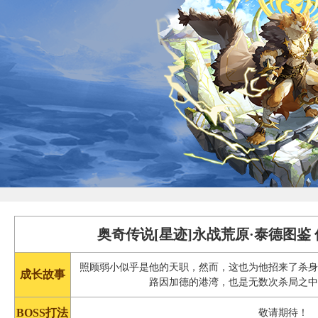
奥奇传说[星迹]永战荒原·泰德图鉴
照顾弱小似乎是他的天职，然而，这也为他招来了杀
成长故事
路因加德的港湾，也是无数次杀局之
BOSS打法
敬请期待！