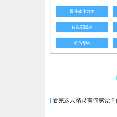
最强战斗力榜
传说石图鉴
菜鸟专区
看完这只精灵有何感觉？