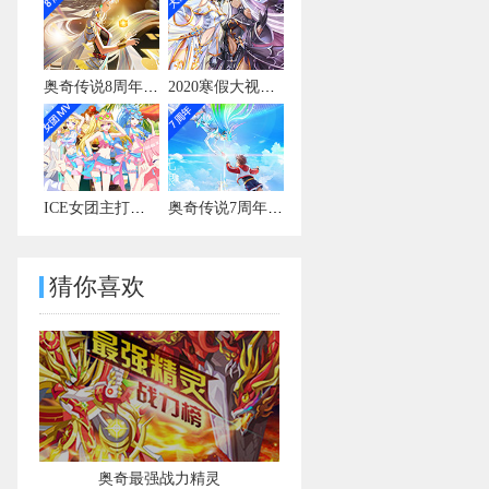
奥奇传说8周年宣传视频
2020寒假大视频有彩蛋
ICE女团主打曲MV
奥奇传说7周年宣传视频
猜你喜欢
奥奇最强战力精灵