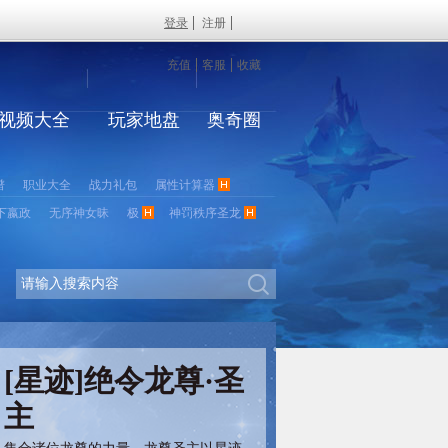
登录
注册
充值
客服
收藏
视频大全
玩家地盘
奥奇圈
谱
职业大全
战力礼包
属性计算器
下嬴政
无序神女昧
极
神罚秩序圣龙
[星迹]绝令龙尊·圣
主