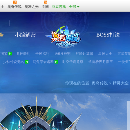
斗士
奥奇传说
奥雅之光
圈圈
豆豆游戏
全部
全
小编解密
BOSS打法
石图鉴
龙神豪礼
全民福利
送6只神宠
经验计算器
星神大全
五星菜
少林传说无名
幻兔茶会诺雅
时空传说龙尊
终焉极夜月影王
一统天
你现在的位置:
奥奇传说
>
精灵大全