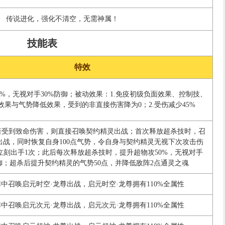
传说进化，强化不清空，无需神属！
技能表
特效
0%，无视对手30%防御；被动效果：1.免疫初级负面效果、控制技、
效果与气势降低效果，受到的非直接伤害降为0；2.受伤减少45%
若受到致命伤害，则直接召唤契约精灵出战；首次释放超杀技时，召
出战，同时恢复自身100点气势，令自身与契约精灵无视下次攻击伤
立刻出手1次；此后每次释放超杀技时，提升超物攻50%，无视对手
防御；超杀后提升契约精灵的气势50点，并降低敌阵2点通灵之魂
中召唤启元时空·龙尊出战，启元时空·龙尊拥有110%全属性
中召唤启元次元·龙尊出战，启元次元·龙尊拥有110%全属性