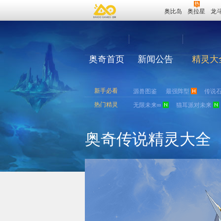
奥比岛
奥拉星
龙
奥奇首页
新闻公告
精灵大
新手必看
源兽图鉴
最强阵型
传说
热门精灵
无限未来∞
猫耳派对未来
奥奇传说精灵大全