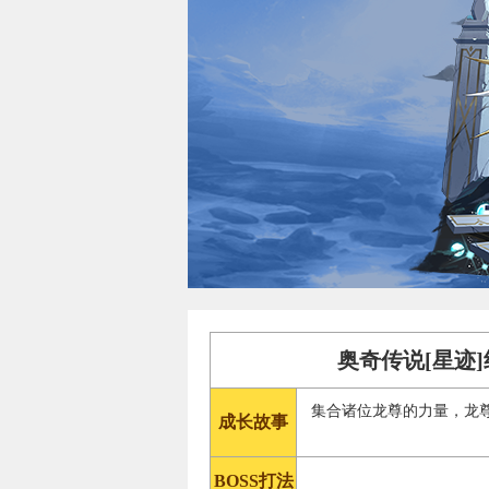
奥奇传说[星迹
集合诸位龙尊的力量，龙
成长故事
BOSS打法