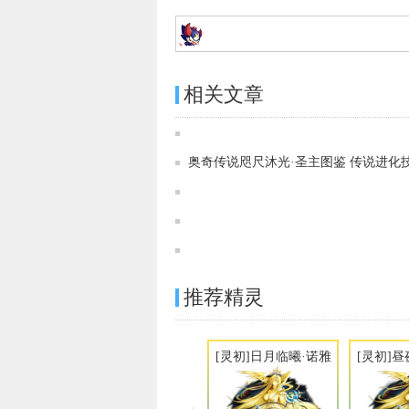
相关文章
奥奇传说咫尺沐光·圣主图鉴 传说进化
推荐精灵
[灵初]日月临曦·诺雅
[灵初]