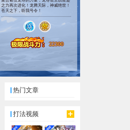
集合诸位龙尊的力量，龙尊圣主以星迹
之力再次进化！龙腾天际，神威绝世！
苍天之下，听我号令！
22300
热门文章
打法视频