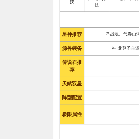
技
技
星神推荐
圣战魂、气吞山
源兽装备
神·龙尊圣主
传说石推
荐
天赋双星
阵型配置
极限属性