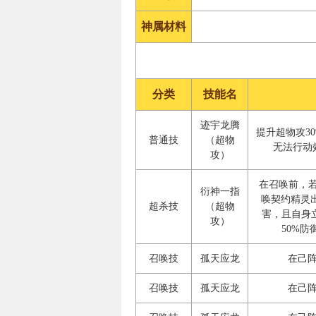
神属材料
分类
技能名
迹宇龙腾
提升超物攻3
普通技
（超物
无法行动
攻）
在召唤前，
衍神一指
唤契约精灵
超杀技
（超物
害，且自身
攻）
50%
召唤技
孤天应龙
在己阵
召唤技
孤天应龙
在己阵