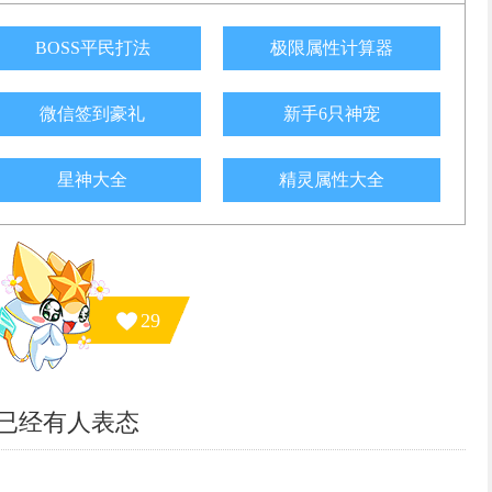
BOSS平民打法
极限属性计算器
微信签到豪礼
新手6只神宠
星神大全
精灵属性大全
29
已经有
人表态