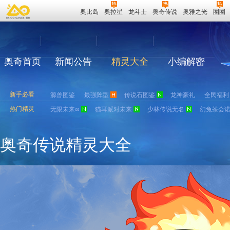
奥比岛
奥拉星
龙斗士
奥奇传说
奥雅之光
圈圈
奥奇首页
新闻公告
精灵大全
小编解密
新手必看
源兽图鉴
最强阵型
传说石图鉴
龙神豪礼
全民福利
热门精灵
无限未来∞
猫耳派对未来
少林传说无名
幻兔茶会
奥奇传说精灵大全