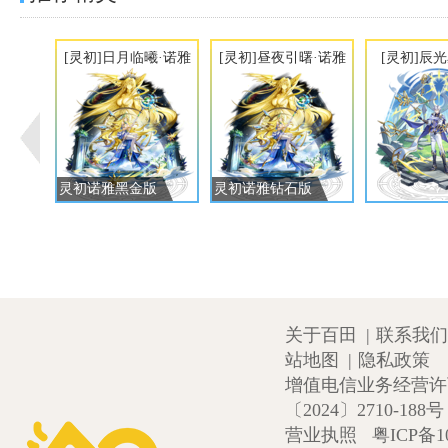
[灵初]日月临曦·诺雅
[灵初]昼夜引曙·诺雅
[灵初]辰
灵初诺雅黑金版
灵初诺雅钻石版
关于百田
|
联系我们
站地图
|
隐私政策
增值电信业务经营许可证
〔2024〕2710-188号
营业执照
粤ICP备1