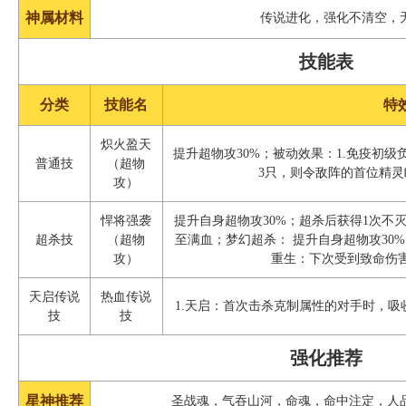
神属材料
传说进化，强化不清空，
技能表
分类
技能名
特
炽火盈天
提升超物攻30%；被动效果：1.免疫初级
普通技
（超物
3只，则令敌阵的首位精灵
攻）
悍将强袭
提升自身超物攻30%；超杀后获得1次不
超杀技
（超物
至满血；梦幻超杀： 提升自身超物攻30
攻）
重生：下次受到致命伤
天启传说
热血传说
1.天启：首次击杀克制属性的对手时，吸收
技
技
强化推荐
星神推荐
圣战魂，气吞山河，命魂，命中注定，人