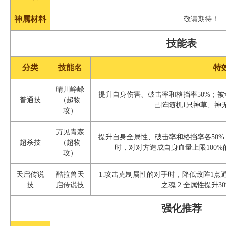
神属材料
敬请期待！
技能表
分类
技能名
特
晴川峥嵘
提升自身伤害、破击率和格挡率50%；
普通技
（超物
己阵随机1只神草、神
攻）
万见青森
提升自身全属性、破击率和格挡率各50
超杀技
（超物
时，对对方造成自身血量上限100
攻）
天启传说
酷拉兽天
1.攻击克制属性的对手时，降低敌阵1点
技
启传说技
之魂 2.全属性提升3
强化推荐