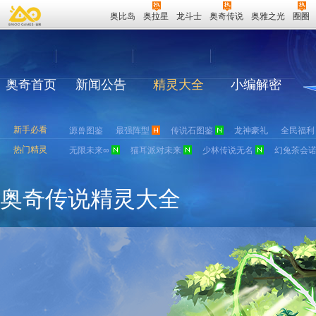
奥比岛
奥拉星
龙斗士
奥奇传说
奥雅之光
圈圈
奥奇首页
新闻公告
精灵大全
小编解密
新手必看
源兽图鉴
最强阵型
传说石图鉴
龙神豪礼
全民福利
热门精灵
无限未来∞
猫耳派对未来
少林传说无名
幻兔茶会
奥奇传说精灵大全