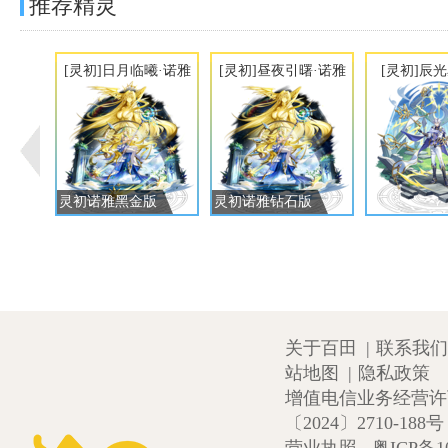
推荐精灵
[灵初]日月临曦·诺雅
[灵初]昼夜引曙·诺雅
[灵初]辰
灵初诺雅黑金版
灵初诺雅钻石版
关于百田
|
联系我们
站地图
|
隐私政策
增值电信业务经营许可证
〔2024〕2710-188号