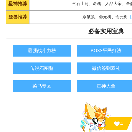
星神推荐
气吞山河、命魂、人品大帝、圣
源兽推荐
杀破狼、命元树、命元树
必备实用宝典
最强战斗力榜
BOSS平民打法
传说石图鉴
微信签到豪礼
菜鸟专区
星神大全
4