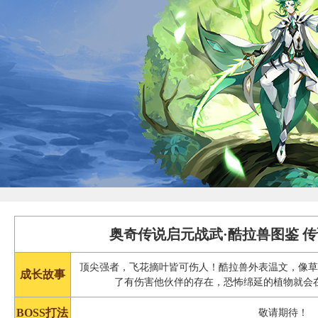
奥奇传说启元战武·酷拉兽图鉴 
顶尖强者，飞花摘叶皆可伤人！酷拉兽外表温文，像
成长故事
了有伤害他伙伴的存在，恐怖绵延的植物就会
BOSS打法
敬请期待！