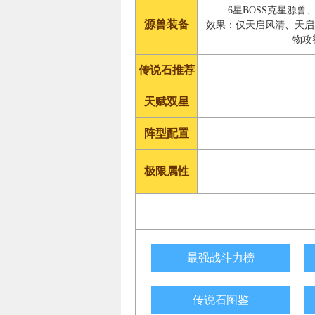
6星BOSS克星源兽
源兽装备
效果：仅天启风清、天启
物攻
传说石推荐
天赋双星
阵型配置
极限属性
最强战斗力榜
传说石图鉴