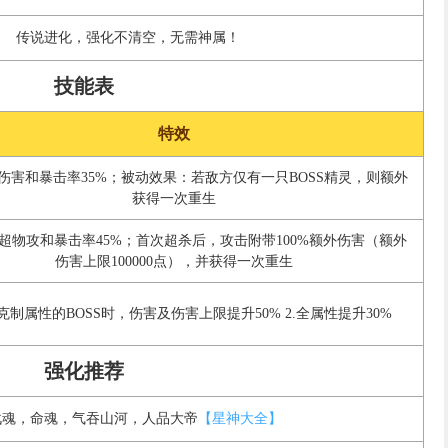
传说进化，强化不清空，无需神属！
技能表
特效
伤害和暴击率35%；被动效果：若敌方仅有一只BOSS精灵，则额外
获得一次重生
超物攻和暴击率45%；首次超杀后，攻击附带100%额外伤害（额外
伤害上限100000点），并获得一次重生
击克制属性的BOSS时，伤害及伤害上限提升50% 2.全属性提升30%
强化推荐
战魂，命魂，气吞山河，人品大帝
【星神大全】