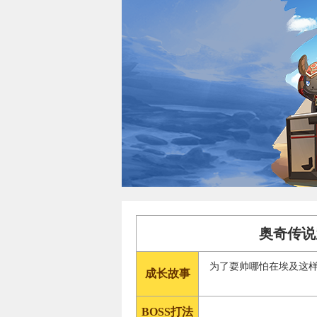
奥奇传说
为了耍帅哪怕在埃及这
成长故事
BOSS打法