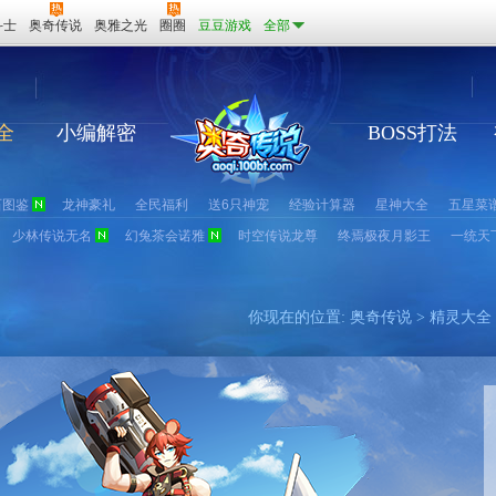
斗士
奥奇传说
奥雅之光
圈圈
豆豆游戏
全部
全
小编解密
BOSS打法
石图鉴
龙神豪礼
全民福利
送6只神宠
经验计算器
星神大全
五星菜
少林传说无名
幻兔茶会诺雅
时空传说龙尊
终焉极夜月影王
一统天
你现在的位置:
奥奇传说
>
精灵大全