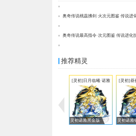
奥奇传说桃蕊拂剑·火次元图鉴 传说进
奥奇传说最高指令·次元图鉴 传说进化
推荐精灵
[灵初]日月临曦·诺雅
[灵初]
灵初诺雅黑金版
灵初诺雅