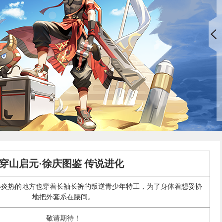
穿山启元·徐庆图鉴 传说进化
样炎热的地方也穿着长袖长裤的叛逆青少年特工，为了身体着想妥协
地把外套系在腰间。
敬请期待！