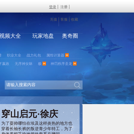
登录
注册
充值
客服
收藏
视频大全
玩家地盘
奥奇圈
谱
职业大全
战力礼包
属性计算器
下嬴政
无序神女昧
极
神罚秩序圣龙
穿山启元·徐庆
为了耍帅哪怕在埃及这样炎热的地方也
穿着长袖长裤的叛逆青少年特工，为了