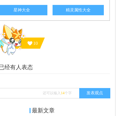
星神大全
精灵属性大全
10
已经有
人表态
发表观点
还可以输入
14
个字
最新文章