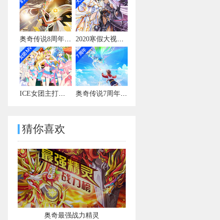
奥奇传说8周年宣传视频
2020寒假大视频有彩蛋
ICE女团主打曲MV
奥奇传说7周年宣传视频
猜你喜欢
奥奇最强战力精灵