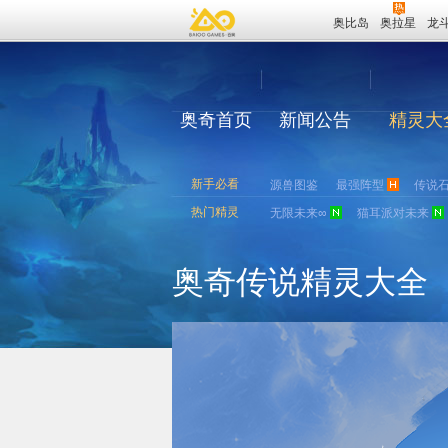
奥比岛
奥拉星
龙
奥奇首页
新闻公告
精灵大
新手必看
源兽图鉴
最强阵型
传说
热门精灵
无限未来∞
猫耳派对未来
奥奇传说精灵大全