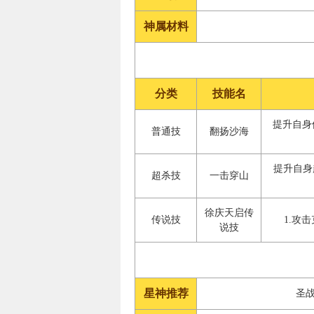
神属材料
分类
技能名
提升自身
普通技
翻扬沙海
提升自身
超杀技
一击穿山
徐庆天启传
传说技
1.攻
说技
星神推荐
圣