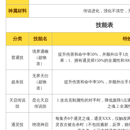
神属材料
传说进化，强化不清空，
技能表
分类
技能名
特
境界通幽
提升伤害和命中率50%，并额外出手1次
普通技
（超物
果：1、拥有通灵师150%的全属性和3
攻）
无界天衍
超杀技
（超物
提升伤害和命中率50%，并额外出手
攻）
天启传说
昆仑天启
1.攻击克制属性的对手时，降低敌阵1点
技
传说技
之魂 2.全属
每集齐8个通灵之魂，通灵XXX，仅触发
通灵技
绝境神启
灵首次被击杀时（不包括溅射，反弹，烧