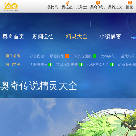
奥比岛
奥拉星
龙斗士
奥奇传说
奥雅之光
圈圈
奥奇首页
新闻公告
精灵大全
小编解密
新手必看
源兽图鉴
最强阵型
传说石图鉴
龙神豪礼
全民福利
热门精灵
无限未来∞
猫耳派对未来
少林传说无名
幻兔茶会
奥奇传说精灵大全