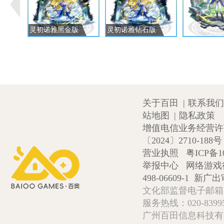
灵初诺雅黑金版
灵初诺雅钻石版
关于百田
|
联系我们
站地图
|
隐私政策
增值电信业务经营许可证
〔2024〕2710-188号
营业执照
粤ICP备1
举报中心
网络游戏
498-06609-1
新广出审
文化部监督电子邮箱:wlw
服务热线：020-839952
广州百田信息科技有限公司 Copy