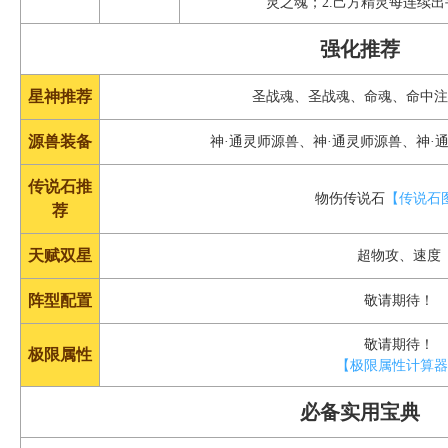
灵之魂；2.己方精灵每连续出
强化推荐
星神推荐
圣战魂、圣战魂、命魂、命中
源兽装备
神·通灵师源兽、神·通灵师源兽、神·
传说石推
物伤传说石
【传说石
荐
天赋双星
超物攻、速度
阵型配置
敬请期待！
敬请期待！
极限属性
【极限属性计算
必备实用宝典