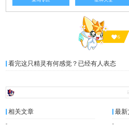
6
看完这只精灵有何感觉？已经有
人表态
相关文章
最新
奥奇传说[炫彩]心动韵律·弥梦离图鉴 传说进化技能表