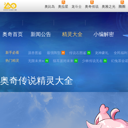
奥比岛
奥拉星
龙斗士
奥奇传说
奥雅之光
圈圈
奥奇首页
新闻公告
精灵大全
小编解密
新手必看
源兽图鉴
最强阵型
传说石图鉴
龙神豪礼
全民福利
热门精灵
无限未来∞
猫耳派对未来
少林传说无名
幻兔茶会
奥奇传说精灵大全