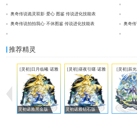
奥奇传说[灵初]圣洁安愈·爱心 图鉴 传说进化技能表
奥奇传说诡灵双影·爱心 图鉴 传说进化技能表
奥奇传说拍拍我心·不休图鉴 传说进化技能表
奥奇传
奥奇传说[神运]谬误代码·爱洛图鉴 传说进化技能表
推荐精灵
[灵初]日月临曦·诺雅
[灵初]昼夜引曙·诺雅
[灵初]辰
灵初诺雅黑金版
灵初诺雅钻石版