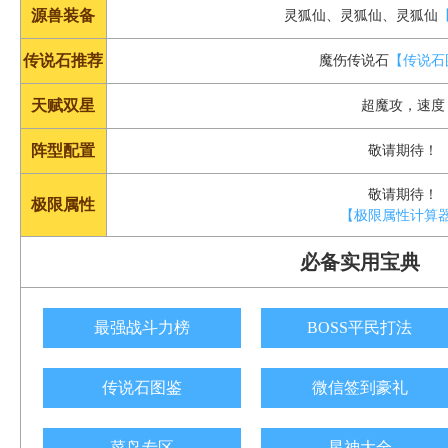
源兽装备
灵狐仙、灵狐仙、灵狐仙
传说石推荐
魔伤传说石
【传说石
天赋双星
超魔攻，速度
阵型配置
敬请期待！
敬请期待！
极限属性
【极限属性计算
必备实用宝典
最强战斗力榜
BOSS平民打法
传说石图鉴
微信签到豪礼
菜鸟专区
星神大全