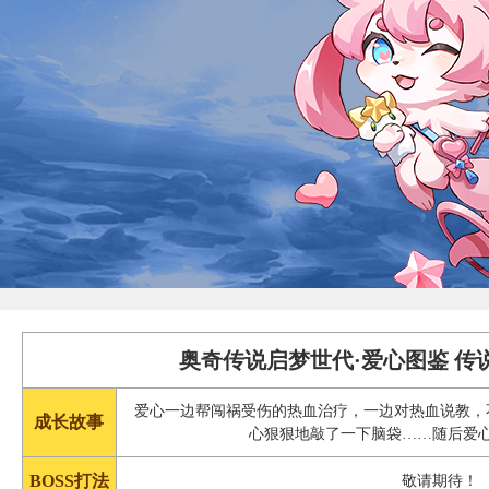
奥奇传说启梦世代·爱心图鉴 传
爱心一边帮闯祸受伤的热血治疗，一边对热血说教，
成长故事
心狠狠地敲了一下脑袋……随后爱
BOSS打法
敬请期待！