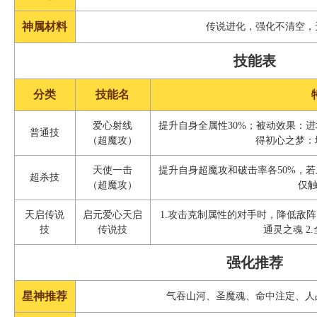
神属材料
传说进化，强化不清空，
技能表
分类
技能名
爱心射线
提升自身全属性30%；被动效果：
普通技
（超魔攻）
得初心之梦：
天使一击
提升自身超魔攻和破击率各50%，
超杀技
（超魔攻）
仅
天启传说
启元爱心天启
1.攻击克制属性的对手时，降低敌
技
传说技
通灵之魂 2
强化推荐
星神推荐
气吞山河、圣魔魂、命中注定、人