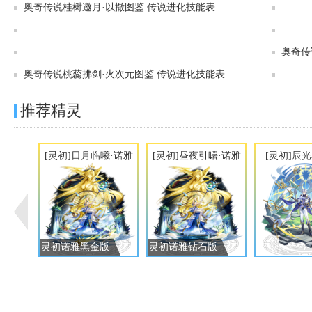
奥奇传说桂树邀月·以撒图鉴 传说进化技能表
奥奇传说[神运]造物纪元·以撒图鉴 传说进化技能表
奥奇传说[灵初]光照圣辉·元皇图鉴 传说进化技能表
奥奇传
奥奇传说桃蕊拂剑·火次元图鉴 传说进化技能表
推荐精灵
[灵初]日月临曦·诺雅
[灵初]昼夜引曙·诺雅
[灵初]辰
灵初诺雅黑金版
灵初诺雅钻石版