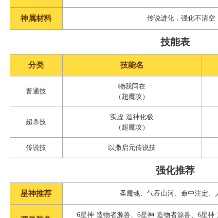
神属材料
传说进化，强化不清空
技能表
分类
技能名
物我同在
普通技
（超魔攻）
实虚·造神化极
超杀技
（超魔攻）
传说技
以撒启元传说技
强化推荐
星神推荐
圣魔魂、气吞山河、命中注定、
6星神·造物者源兽、6星神·造物者源兽、6星神