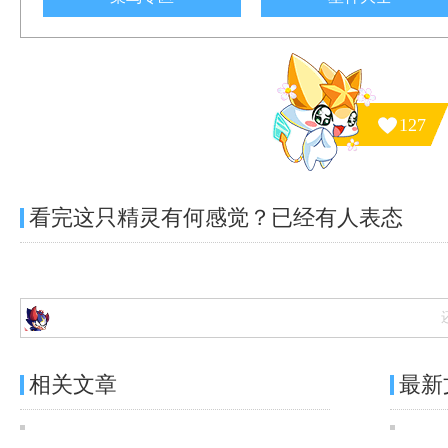
127
看完这只精灵有何感觉？已经有
人表态
相关文章
最新
奥奇传说[灵初]造物铸生·以撒图鉴 传说进化技能表