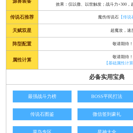
源兽装备
效果：仅以撒、以世触发；战斗力+300，超
传说石推荐
魔伤传说石
【传说
天赋双星
超魔攻，速
阵型配置
敬请期待
敬请期待
属性计算
【基础属性计
必备实用宝典
最强战斗力榜
BOSS平民打法
传说石图鉴
微信签到豪礼
菜鸟专区
星神大全