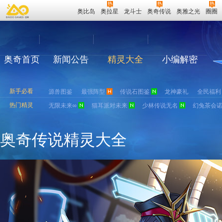
奥比岛
奥拉星
龙斗士
奥奇传说
奥雅之光
圈圈
奥奇首页
新闻公告
精灵大全
小编解密
新手必看
源兽图鉴
最强阵型
传说石图鉴
龙神豪礼
全民福利
热门精灵
无限未来∞
猫耳派对未来
少林传说无名
幻兔茶会
奥奇传说精灵大全