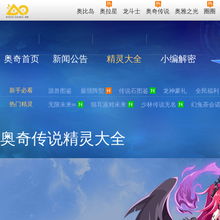
奥比岛
奥拉星
龙斗士
奥奇传说
奥雅之光
圈圈
奥奇首页
新闻公告
精灵大全
小编解密
新手必看
源兽图鉴
最强阵型
传说石图鉴
龙神豪礼
全民福利
热门精灵
无限未来∞
猫耳派对未来
少林传说无名
幻兔茶会
奥奇传说精灵大全