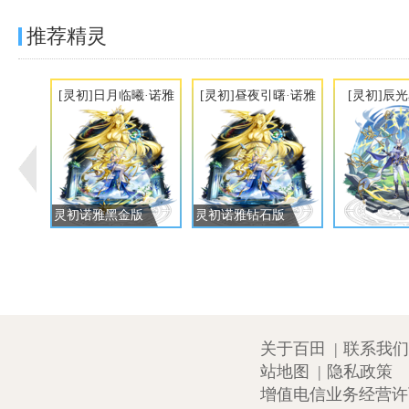
推荐精灵
[灵初]日月临曦·诺雅
[灵初]昼夜引曙·诺雅
[灵初]辰
灵初诺雅黑金版
灵初诺雅钻石版
关于百田
|
联系我们
站地图
|
隐私政策
增值电信业务经营许可证