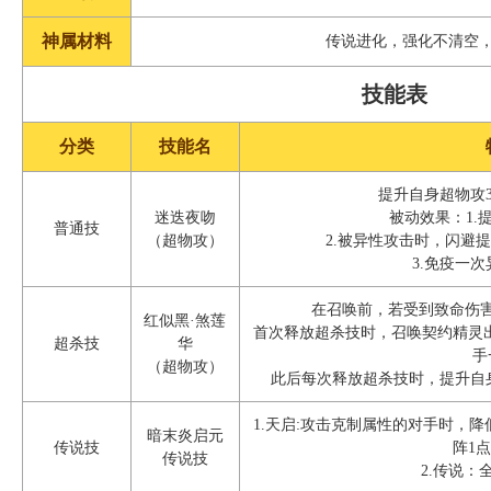
神属材料
传说进化，强化不清空
技能表
分类
技能名
提升自身超物攻3
迷迭夜吻
被动效果：1.
普通技
（超物攻）
2.被异性攻击时，闪避提
3.免疫一
在召唤前，若受到致命伤
红似黑·煞莲
首次释放超杀技时，召唤契约精灵出
超杀技
华
手
（超物攻）
此后每次释放超杀技时，提升自身
1.天启:攻击克制属性的对手时，
暗末炎启元
传说技
阵1
传说技
2.传说：