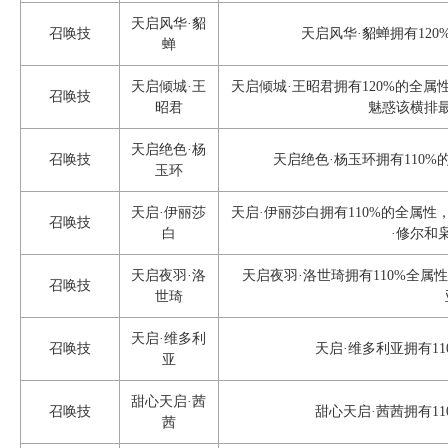
天启风华·貂
召唤技
天启风华·貂蝉拥有120
蝉
天启倾城·王
天启倾城·王昭君拥有120%的全属
召唤技
昭君
魅惑该横排
天启绝色·杨
召唤技
天启绝色·杨玉环拥有110%
玉环
天启·伊丽莎
天启·伊丽莎白拥有110%的全属性
召唤技
白
·修尔和
天启夜羽·洛
天启夜羽·洛世琦拥有110%全属
召唤技
世琦
天启·维多利
召唤技
天启·维多利亚拥有11
亚
甜心天启·茜
召唤技
甜心天启·茜茜拥有11
茜