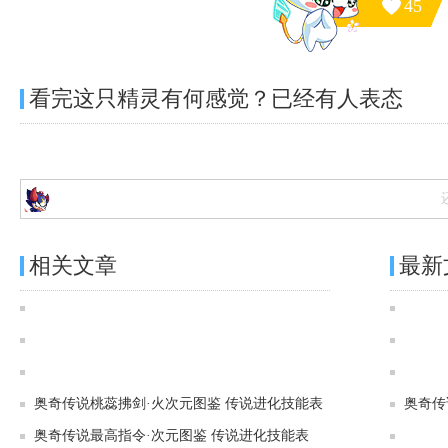
45
看完这只精灵有何感觉？已经有
人表态
相关文章
最新
奥奇传说[灵初]炎统焚寂·次元龙图鉴 传说进化技能表
奥奇传说[神运]沉冥夙夜·末炎图鉴 传说进化技能表
奥奇传说[灵初]光照圣辉·元皇图鉴 传说进化技能表
奥奇传说桃蕊拂剑·火次元图鉴 传说进化技能表
奥奇传
奥奇传说最高指令·次元图鉴 传说进化技能表