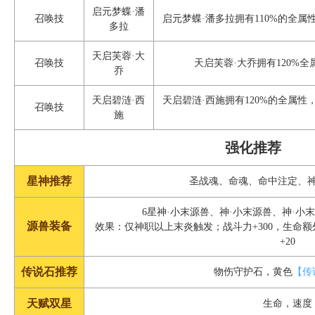
启元梦蝶·潘
召唤技
启元梦蝶·潘多拉拥有110%的全属
多拉
天启芙蓉·大
召唤技
天启芙蓉·大乔拥有120%全
乔
天启碧涟·西
天启碧涟·西施拥有120%的全属性
召唤技
施
强化推荐
星神推荐
圣战魂、命魂、命中注定、
6星神·小末源兽、神·小末源兽、神·小
源兽装备
效果：仅神职以上末炎触发；战斗力+300，生命额外+
+20
传说石推荐
物伤守护石，黄色
【传
天赋双星
生命，速度