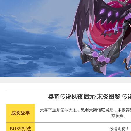
奥奇传说夙夜启元·末炎图鉴 传
天幕下血月笼罩大地，黑羽天鹅轻狂展翅，不夜舞
成长故事
至你肩。
BOSS打法
敬请期待！