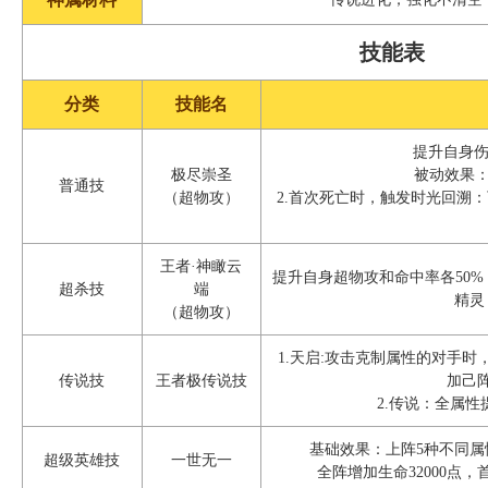
技能表
分类
技能名
提升自身伤
极尽崇圣
被动效果：
普通技
（超物攻）
2.首次死亡时，触发时光回溯
王者·神瞰云
提升自身超物攻和命中率各50
超杀技
端
精灵
（超物攻）
1.天启:攻击克制属性的对手
传说技
王者极传说技
加己
2.传说：全属性
基础效果：上阵5种不同
超级英雄技
一世无一
全阵增加生命32000点