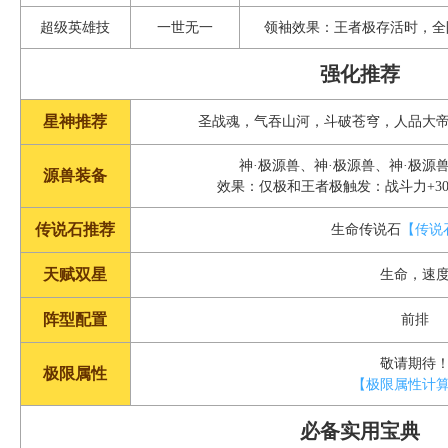
超级英雄技
一世无一
领袖效果：王者极存活时，全阵
强化推荐
星神推荐
圣战魂，气吞山河，斗破苍穹，人品大
神·极源兽、神·极源兽、神·极源
源兽装备
效果：仅极和王者极触发：战斗力+300
传说石推荐
生命传说石
【传说
天赋双星
生命，速
阵型配置
前排
敬请期待
极限属性
【极限属性计
必备实用宝典