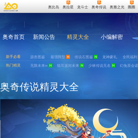
奥比岛
奥拉星
龙斗士
奥奇传说
奥雅之光
圈圈
奥奇首页
新闻公告
精灵大全
小编解密
新手必看
源兽图鉴
最强阵型
传说石图鉴
龙神豪礼
全民福利
热门精灵
无限未来∞
猫耳派对未来
少林传说无名
幻兔茶会
奥奇传说精灵大全