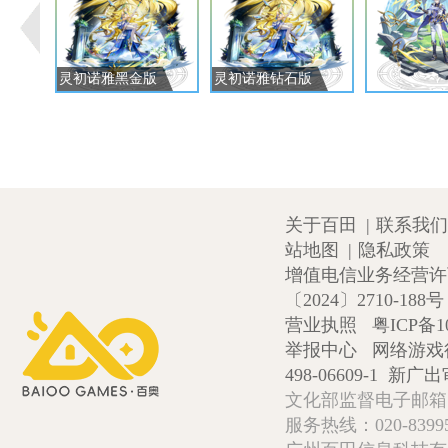
灵初诺雅黑金版
灵初诺雅钻石版
关于百田
|
联系我们
站地图
|
隐私政策
增值电信业务经营许可证
〔2024〕2710-188号
营业执照
粤ICP备1
举报中心
网络游戏
498-06609-1
新广出审
文化部监督电子邮箱:wlw
服务热线：020-839952