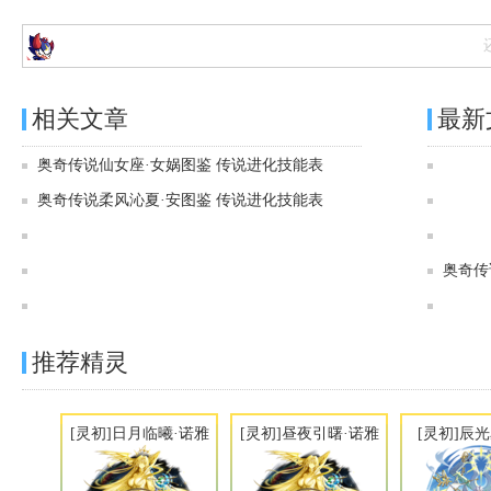
相关文章
最新
奥奇传说仙女座·女娲图鉴 传说进化技能表
奥奇传说柔风沁夏·安图鉴 传说进化技能表
奥奇传说[灵初]寂夜御影·月影王图鉴 传说进化技能表
奥奇传说[炫彩]春莲承仙·薄伽丘图鉴 传说进化技能表
奥奇传
奥奇传说[灵初]青穹掠风·阿特拉斯图鉴 传说进化技能表
推荐精灵
[灵初]日月临曦·诺雅
[灵初]昼夜引曙·诺雅
[灵初]辰