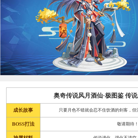
奥奇传说风月酒仙·极图鉴 传
成长故事
只要月色不错就会忍不住饮酒的剑客，但
BOSS打法
敬请期待
神属材料
传说进化，强化不清空