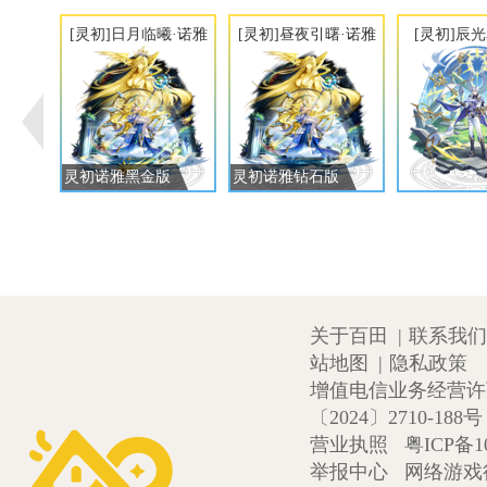
[灵初]日月临曦·诺雅
[灵初]昼夜引曙·诺雅
[灵初]辰
灵初诺雅黑金版
灵初诺雅钻石版
关于百田
|
联系我们
站地图
|
隐私政策
增值电信业务经营许可证
〔2024〕2710-188号
营业执照
粤ICP备1
举报中心
网络游戏