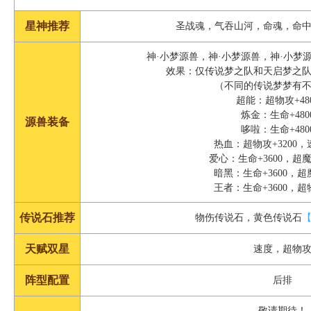
星神推荐
圣战魂，气吞山河，命魂，命
神·小梦源兽，神·小梦源兽，神·小梦
效果：仅传说梦之队和天启梦之队触
（不同的传说梦梦有
超能：超物攻+48
炼金：生命+480
源兽装备
哆啦：生命+480
热血：超物攻+3200，
爱心：生命+3600，超魔
暗黑：生命+3600，超魔
王者：生命+3600，超物
传说石推荐
物伤传说石，黄色传说石
天赋双星
速度，超物
阵型配置
后排
敬请期待！