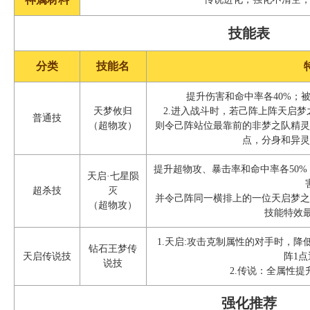
技能表
分类
技能名
提升伤害和命中率各40%；
天梦攸归
2.进入战斗时，若己阵上阵天启
普通技
（超物攻）
则令己阵站位最靠前的非梦之队精
点，分身和异
提升超物攻、暴击率和命中率各50
天启·七星陨
超杀技
灭
并令己阵同一横排上的一位天启梦
（超物攻）
技能特效
1.天启:攻击克制属性的对手时，
钻石王梦传
天启传说技
阵1
说技
2.传说：全属性提
强化推荐