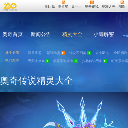
奥比岛
奥拉星
龙斗士
奥奇传说
奥雅之光
圈圈
奥奇首页
新闻公告
精灵大全
小编解密
新手必看
源兽图鉴
最强阵型
传说石图鉴
龙神豪礼
全民福利
热门精灵
无限未来∞
猫耳派对未来
少林传说无名
幻兔茶会
奥奇传说精灵大全