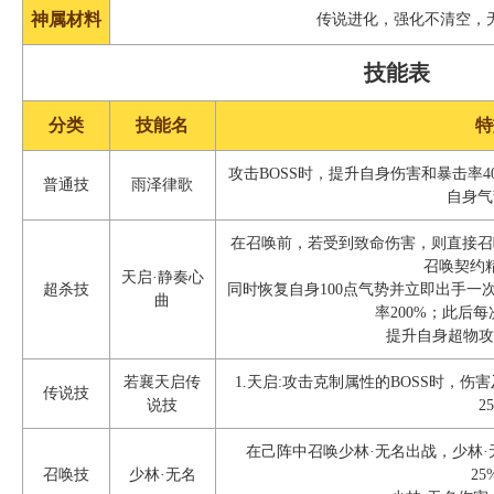
神属材料
传说进化，强化不清空，
技能表
分类
技能名
特
攻击BOSS时，提升自身伤害和暴击率
普通技
雨泽律歌
自身气
在召唤前，若受到致命伤害，则直接召
召唤契约
天启·静奏心
超杀技
同时恢复自身100点气势并立即出手一
曲
率200%；此后
提升自身超物攻
若襄天启传
1.天启:攻击克制属性的BOSS时，伤害
传说技
说技
2
在己阵中召唤少林·无名出战，少林·
召唤技
少林·无名
25