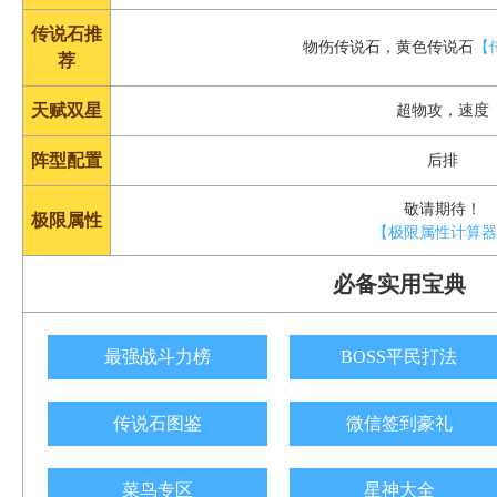
传说石推
物伤传说石，黄色传说石
【
荐
天赋双星
超物攻，速度
阵型配置
后排
敬请期待！
极限属性
【极限属性计算
必备实用宝典
最强战斗力榜
BOSS平民打法
传说石图鉴
微信签到豪礼
菜鸟专区
星神大全