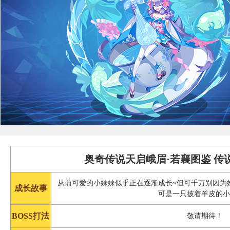
奥奇传说天启峨眉·若襄图鉴 传
从前可爱的小妹妹似乎正在逐渐成长~但可千万别因为她
成长故事
可是一只披着羊皮的
BOSS打法
敬请期待！