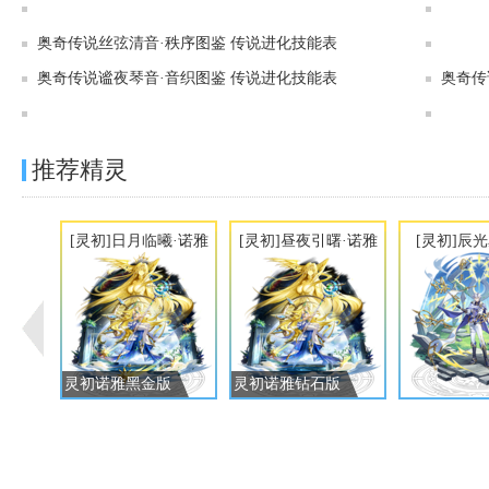
奥奇传说[灵初]曜冥圣魔·大天使图鉴 传说进化技能表
奥奇传说丝弦清音·秩序图鉴 传说进化技能表
奥奇传说谧夜琴音·音织图鉴 传说进化技能表
奥奇传
奥奇传说[灵初]默启月言·祭司图鉴 传说进化技能表
推荐精灵
[灵初]日月临曦·诺雅
[灵初]昼夜引曙·诺雅
[灵初]辰
灵初诺雅黑金版
灵初诺雅钻石版