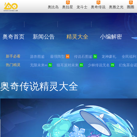
奥比岛
奥拉星
龙斗士
奥奇传说
奥雅之光
圈圈
奥奇首页
新闻公告
精灵大全
小编解密
新手必看
源兽图鉴
最强阵型
传说石图鉴
龙神豪礼
全民福利
热门精灵
无限未来∞
猫耳派对未来
少林传说无名
幻兔茶会
奥奇传说精灵大全