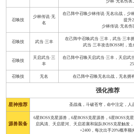
少林·无名伤害
在己阵中召唤少林传说·无名出战，少林
少林传说·无
召唤技
提升2
名
少林传说·无名伤
在己阵中召唤武当·三丰，武当·三丰拥
召唤技
武当·三丰
武当·三丰攻击BOSS时，造
天启武当·三
在己阵中召唤天启武当·三丰，天启武当
召唤技
丰
2
召唤技
无名
在己阵中召唤无名出战，无名拥有1
强化推荐
星神推荐
圣战魂，斗破苍穹，命中注定，人
6星BOSS克星源兽，6星BOSS克星源兽，6星BOSS
源兽装备
启风清、天启星河、天启若襄和鼠队BOSS克星触发，
+2400，每次出手20%概率