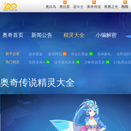
奥比岛
奥拉星
龙斗士
奥奇传说
奥雅之光
圈圈
奥奇首页
新闻公告
精灵大全
小编解密
新手必看
源兽图鉴
最强阵型
传说石图鉴
龙神豪礼
全民福利
热门精灵
无限未来∞
猫耳派对未来
少林传说无名
幻兔茶会
奥奇传说精灵大全