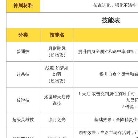
神属材料
传说进化，强化不清空
技能表
分类
技能名
月影鞭风
普通技
提升自身全属性和命中率30%
（超物攻）
战姬·如梦如
超杀技
幻羽
提升自身全属性和命
（超物攻）
1.天启:攻击克制属性的对手
洛世琦天启传
传说技
加己
说技
2.传说
超级英雄技
凛月之光
基础效果：全阵精灵生命
领袖效果：当洛世琦存活时，己