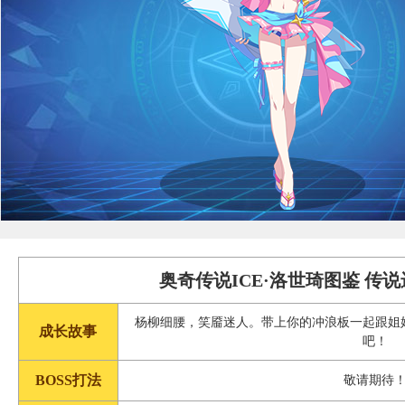
奥奇传说ICE·洛世琦图鉴 传
杨柳细腰，笑靥迷人。带上你的冲浪板一起跟姐
成长故事
吧！
BOSS打法
敬请期待