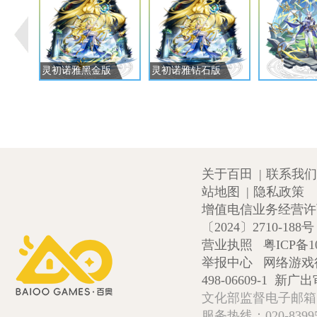
灵初诺雅黑金版
灵初诺雅钻石版
关于百田
|
联系我们
站地图
|
隐私政策
增值电信业务经营许可证
〔2024〕2710-188号
营业执照
粤ICP备1
举报中心
网络游戏
498-06609-1
新广出审
文化部监督电子邮箱:wlw
服务热线：020-839952