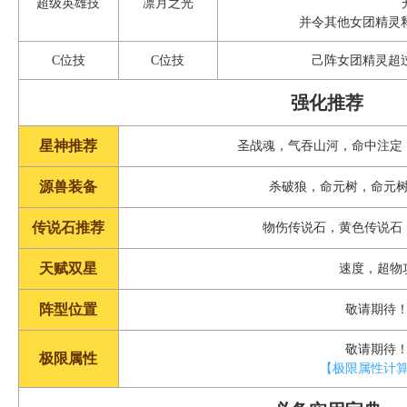
超级英雄技
凛月之光
并令其他女团精灵
C位技
C位技
己阵女团精灵超
强化推荐
星神推荐
圣战魂，气吞山河，命中注定
源兽装备
杀破狼，命元树，命元
传说石推荐
物伤传说石，黄色传说石
天赋双星
速度，超物
阵型位置
敬请期待
敬请期待
极限属性
【极限属性计