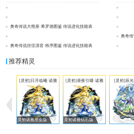
奥奇传说[灵初]泯灭无生·法纳斯图鉴 传说进化技能表
奥奇传说[神运]冥羽终灭·艾希图鉴 传说进化技能表
奥奇传说大熊座·希罗德图鉴 传说进化技能表
奥奇传说[灵初]铁舰烽巡·希罗德图鉴 传说进化技能表
奥奇传
奥奇传说丝弦清音·秩序图鉴 传说进化技能表
推荐精灵
[灵初]日月临曦·诺雅
[灵初]昼夜引曙·诺雅
[灵初]辰
灵初诺雅黑金版
灵初诺雅钻石版