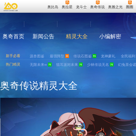
奥比岛
奥拉星
龙斗士
奥奇传说
奥雅之光
圈圈
奥奇首页
新闻公告
精灵大全
小编解密
新手必看
源兽图鉴
最强阵型
传说石图鉴
龙神豪礼
全民福利
热门精灵
无限未来∞
猫耳派对未来
少林传说无名
幻兔茶会
奥奇传说精灵大全