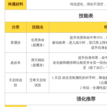
神属材料
传说进化，强化不清空，
技能表
分类
技能名
提升伤害和命中率35%
生死有命
普通技
被动效果：进入战斗时，若己阵上阵
（超魔攻）
提升自身起
提升自身伤害，命中
湮灭残轮
超必杀
攻击敌阵横排两位精灵并令其一回合
（超魔攻）
灵（除了自己）
1.天启:攻击克制属性的对手时，降
天启传说
艾希天启传
1点
技
说技
2.传说：全属性提升
强化推荐