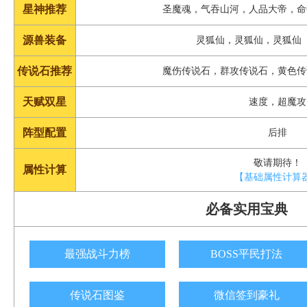
星神推荐
圣魔魂，气吞山河，人品大帝，命
源兽装备
灵狐仙，灵狐仙，灵狐仙
传说石推荐
魔伤传说石，群攻传说石，黄色传
天赋双星
速度，超魔攻
阵型配置
后排
敬请期待！
属性计算
【基础属性计算
必备实用宝典
最强战斗力榜
BOSS平民打法
传说石图鉴
微信签到豪礼