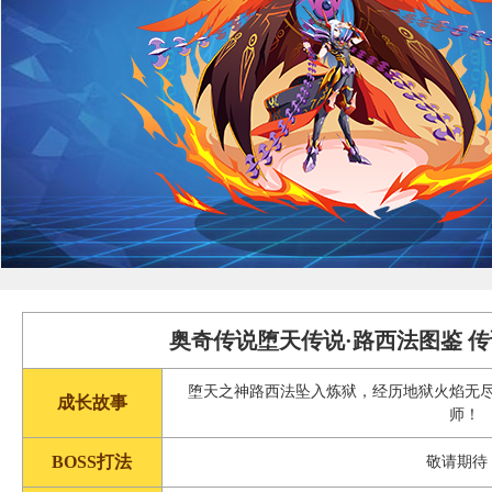
奥奇传说堕天传说·路西法图鉴 
堕天之神路西法坠入炼狱，经历地狱火焰无
成长故事
师！
BOSS打法
敬请期待