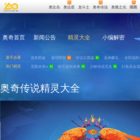
奥比岛
奥拉星
龙斗士
奥奇传说
奥雅之光
圈圈
奥奇首页
新闻公告
精灵大全
小编解密
新手必看
源兽图鉴
最强阵型
传说石图鉴
龙神豪礼
全民福利
热门精灵
无限未来∞
猫耳派对未来
少林传说无名
幻兔茶会
奥奇传说精灵大全