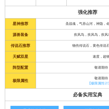
强化推荐
星神推荐
圣战魂，气吞山河，神隐，
源兽装备
疾风鸟，疾风鸟，疾风
传说石推荐
物伤传说石，黄色传说
天赋双星
速度，超
阵型配置
敬请期待
敬请期待
极限属性
【极限属性计
必备实用宝典