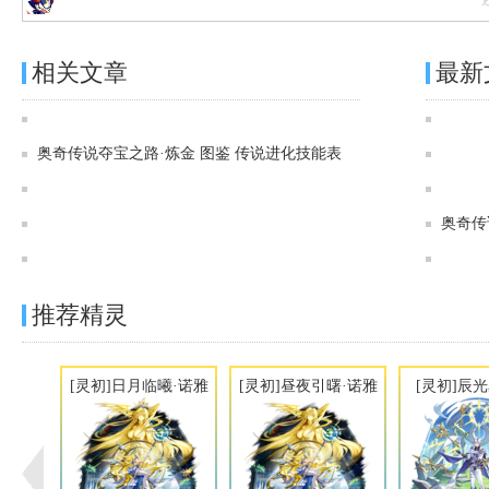
相关文章
最新
奥奇传说[神运]血咒堕天·路西法图鉴 传说进化技能表
奥奇传说夺宝之路·炼金 图鉴 传说进化技能表
奥奇传说[灵初]堕王残冕·阿洛伊斯图鉴 传说进化技能表
奥奇传说[灵初]时朔天神·诺亚图鉴 传说进化技能表
奥奇传
奥奇传说[灵初]陨灭无生·法纳斯图鉴 传说进化技能表
推荐精灵
[灵初]日月临曦·诺雅
[灵初]昼夜引曙·诺雅
[灵初]辰