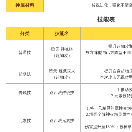
神属材料
传说进化，强化不清
技能表
分类
技能名
提升超物攻和
堕天·锁魂链
普通技
敌方阵型与己方阵型不同
（超物攻）
堕天·炼狱灾火
提升自身超物攻
超杀技
（超物攻）
本次攻击无视对
1.被动
传说技
路西法传说技
2.元素技
1.将一只精灵的属性变为
2.增强全阵神火精灵属
元素技
路西法元素技
伤害提升至180%；被神