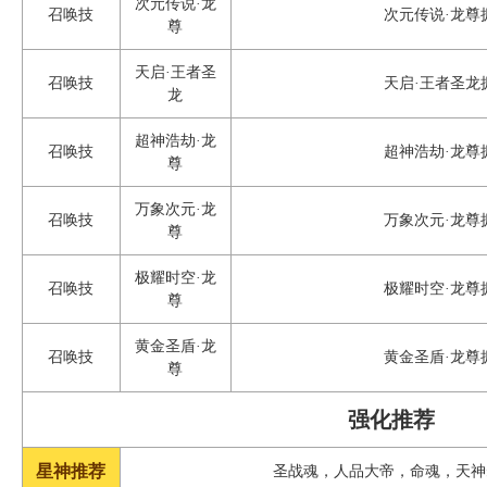
次元传说·龙
召唤技
次元传说·龙尊
尊
天启·王者圣
召唤技
天启·王者圣龙
龙
超神浩劫·龙
召唤技
超神浩劫·龙尊
尊
万象次元·龙
召唤技
万象次元·龙尊
尊
极耀时空·龙
召唤技
极耀时空·龙尊
尊
黄金圣盾·龙
召唤技
黄金圣盾·龙尊
尊
强化推荐
星神推荐
圣战魂，人品大帝，命魂，天神