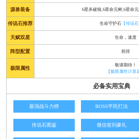
源兽装备
6星杀破狼,6星命元树,6星命
传说石推荐
生命守护石
【传说石
天赋双星
生命，速度
阵型配置
前排
敬请期待！
极限属性
【极限属性计算
必备实用宝典
最强战斗力榜
BOSS平民打法
传说石图鉴
微信签到豪礼