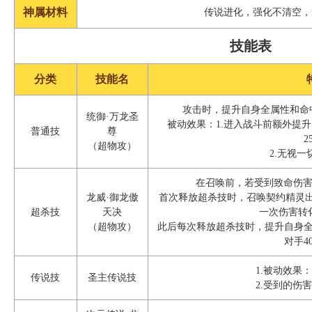
神属材料
传说进化，强化不清空，
技能表
分类
技能名
攻击时，提升自身全属性和命中
统御·万龙圣
被动效果：1.进入战斗前额外提
普通技
尊
2
（超物攻）
2.无视
在召唤前，若受到致命伤
龙威·御龙傲
首次释放超杀技时，召唤契约精灵出
超杀技
天决
一次伤害转
（超物攻）
此后每次释放超杀技时，提升自身全
对手4
1.被动效果
传说技
圣主传说技
2.受到的伤