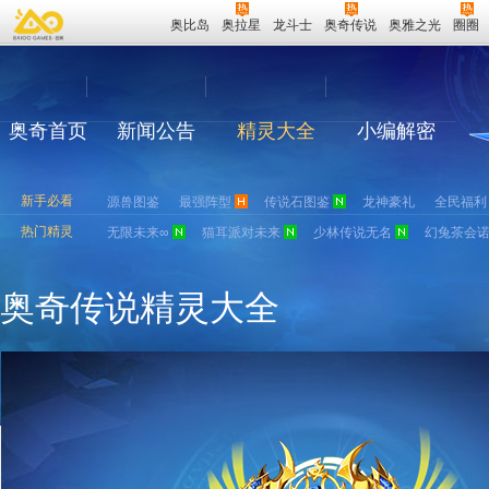
奥比岛
奥拉星
龙斗士
奥奇传说
奥雅之光
圈圈
奥奇首页
新闻公告
精灵大全
小编解密
新手必看
源兽图鉴
最强阵型
传说石图鉴
龙神豪礼
全民福利
热门精灵
无限未来∞
猫耳派对未来
少林传说无名
幻兔茶会
奥奇传说精灵大全