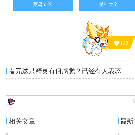
菜鸟专区
星神大全
122
看完这只精灵有何感觉？已经有
人表态
相关文章
最新
奥奇传说[灵初]御鼎龙尊·圣主图鉴 传说进化技能表