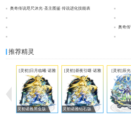
奥奇传说咫尺沐光·圣主图鉴 传说进化技能表
奥奇传说[灵初]御界次元·龙尊图鉴 传说进化技能表
奥奇传说[神运]圣仪黄金·龙尊图鉴 传说进化技能表
奥奇传
奥奇传说[灵初]夜影狼主·修尔图鉴 传说进化技能表
推荐精灵
[灵初]日月临曦·诺雅
[灵初]昼夜引曙·诺雅
[灵初]辰
灵初诺雅黑金版
灵初诺雅钻石版