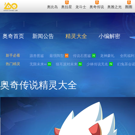
奥比岛
奥拉星
龙斗士
奥奇传说
奥雅之光
圈圈
奥奇首页
新闻公告
精灵大全
小编解密
新手必看
源兽图鉴
最强阵型
传说石图鉴
龙神豪礼
全民福利
热门精灵
无限未来∞
猫耳派对未来
少林传说无名
幻兔茶会
奥奇传说精灵大全