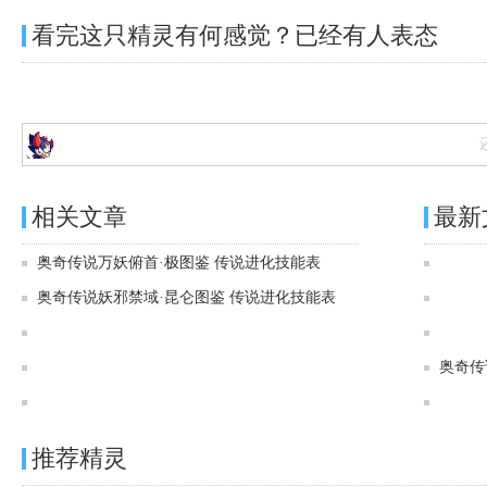
看完这只精灵有何感觉？已经有
人表态
相关文章
最新
奥奇传说万妖俯首·极图鉴 传说进化技能表
奥奇传说妖邪禁域·昆仑图鉴 传说进化技能表
奥奇传说[灵初]寂夜御影·月影王图鉴 传说进化技能表
奥奇传说[灵初]幽夜弑权·国王图鉴 传说进化技能表
奥奇传
奥奇传说[灵初]时溯王者·时空图鉴 传说进化技能表
推荐精灵