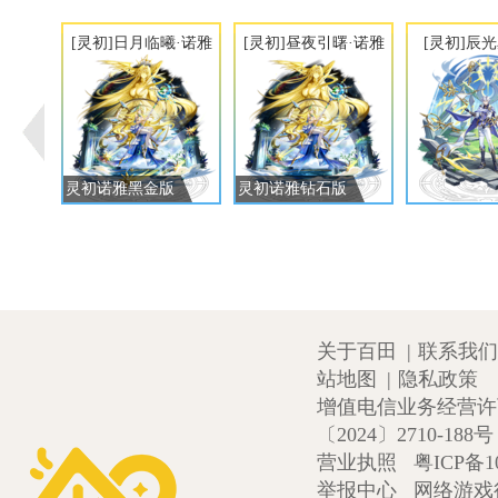
[灵初]日月临曦·诺雅
[灵初]昼夜引曙·诺雅
[灵初]辰
灵初诺雅黑金版
灵初诺雅钻石版
关于百田
|
联系我们
站地图
|
隐私政策
增值电信业务经营许可证
〔2024〕2710-188号
营业执照
粤ICP备1
举报中心
网络游戏