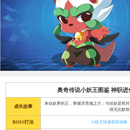
奥奇传说小妖王图鉴 神职进
来自妖界的王，掌握洪荒魂之力；与伏妖是死对
成长故事
得无比默契
BOSS打法
小妖王快速获得攻略【