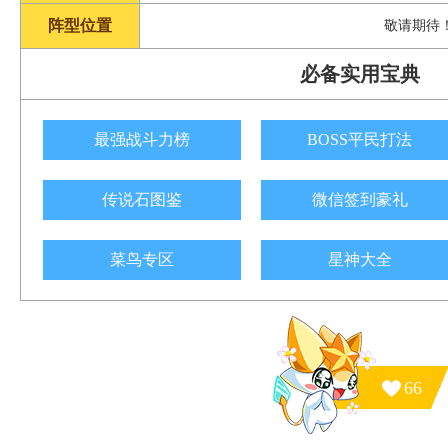
阵型位置
敬请期待
必备实用宝典
最强战斗力榜
BOSS平民打法
传说石图鉴
微信签到豪礼
菜鸟专区
星神大全
66