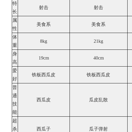
特
射击
射击
长
属
美食系
美食系
性
体
8kg
21kg
重
身
19cm
40cm
高
爱
铁板西瓜皮
铁板西瓜皮
好
普
通
西瓜皮
瓜皮乱散
技
能
超
杀
西瓜子
瓜子弹射