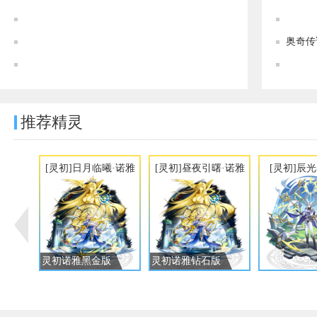
奥奇传说告白奔赴时·伊西多图鉴 传说进化技能表
奥奇传说[炫彩]葡气沁心·盖西瑞 传说进化技能表
奥奇传
奥奇传说[神运]血咒堕天·路西法图鉴 传说进化技能表
推荐精灵
[灵初]日月临曦·诺雅
[灵初]昼夜引曙·诺雅
[灵初]辰
灵初诺雅黑金版
灵初诺雅钻石版