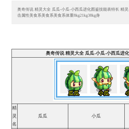
奥奇传说 精灵大全 瓜瓜-小瓜-小西瓜进化图鉴技能表特长 
击属性美食系美食系美食系体重8kg21kg38kg身
奥奇传说 精灵大全 瓜瓜-小瓜-小西瓜进
精
灵
瓜瓜
小瓜
名