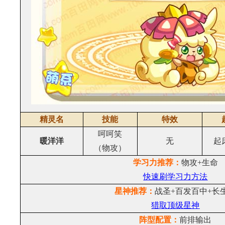
精灵名
技能
特效
呵呵笑
暖洋洋
无
起
（物攻）
学习力推荐：
物攻+生命
快速刷学习力方法
星神推荐：
战圣+百发百中+长
猎取顶级星神
阵型配置：
前排输出