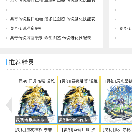
奥奇传说碧洋星箱·兰德斯图鉴 传说进化技能表
奥奇传说碧浪归途•蜜蕊可（夕沉碧洋）图鉴 传说进化技能表
奥奇传说暖日融融·潘多拉图鉴 传说进化技能表
奥奇传说洋蜜解析
奥奇传
奥奇传说薄雪暖泉·希望图鉴 传说进化技能表
推荐精灵
[灵初]日月临曦·诺雅
[灵初]昼夜引曙·诺雅
[灵初]辰光星钥
灵初诺雅黑金版
灵初诺雅钻石版
[灵初]虚构神权·奈非利塔
[灵初]圣翎启世·夕
[灵初]孤灯寻秘