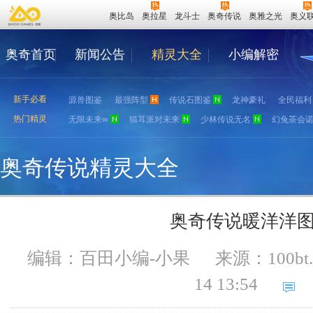
奥比岛
奥拉星
龙斗士
奥奇传说
奥雅之光
奥义
奥奇首页
新闻公告
精灵大全
小编解密
新手必看
源兽图鉴
最强阵型
传说石图鉴
龙神豪礼
全民福利
热门精灵
无限未来∞
猫耳派对未来
少林传说无名
幻兔茶会
奥奇传说精灵大全
奥奇传说暖洋洋
编辑：百田小编-小果
来源：
100bt
14 13:54