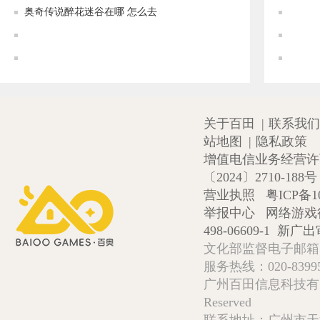
奥奇传说醉花迷谷在哪 怎么去
奥奇传说[神运]奇迹愿主·蜜蕊可图鉴 传说进化技能表
奥奇传说[神运]奇迹祝愿·蜜蕊可图鉴 传说进化技能表
奥奇传
关于百田
|
联系我们
站地图
|
隐私政策
增值电信业务经营许可证
〔2024〕2710-188号
营业执照
粤ICP备1
举报中心
网络游戏
498-06609-1
新广出审
文化部监督电子邮箱:wlw
服务热线：020-839952
广州百田信息科技有限公司 Copy
Reserved