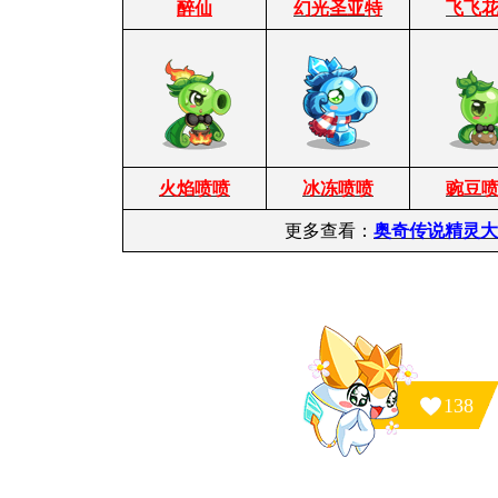
醉仙
幻光圣亚特
飞飞
火焰喷喷
冰冻喷喷
豌豆
更多查看：
奥奇传说精灵大
138