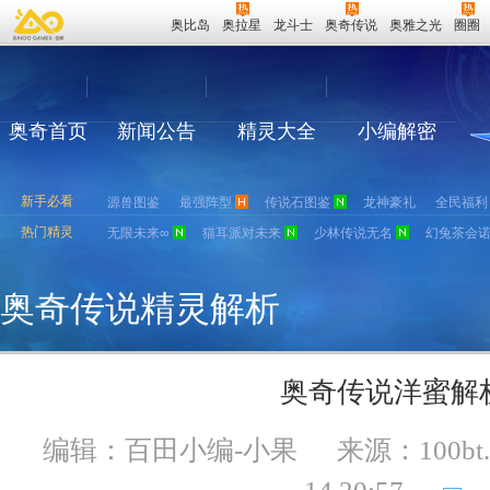
奥比岛
奥拉星
龙斗士
奥奇传说
奥雅之光
圈圈
奥奇首页
新闻公告
精灵大全
小编解密
新手必看
源兽图鉴
最强阵型
传说石图鉴
龙神豪礼
全民福利
热门精灵
无限未来∞
猫耳派对未来
少林传说无名
幻兔茶会
奥奇传说精灵解析
奥奇传说洋蜜解
编辑：百田小编-小果
来源：
100bt