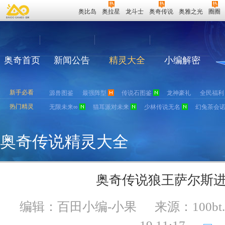
奥比岛
奥拉星
龙斗士
奥奇传说
奥雅之光
圈圈
奥奇首页
新闻公告
精灵大全
小编解密
新手必看
源兽图鉴
最强阵型
传说石图鉴
龙神豪礼
全民福利
热门精灵
无限未来∞
猫耳派对未来
少林传说无名
幻兔茶会
奥奇传说精灵大全
奥奇传说狼王萨尔斯
编辑：百田小编-小果
来源：
100bt