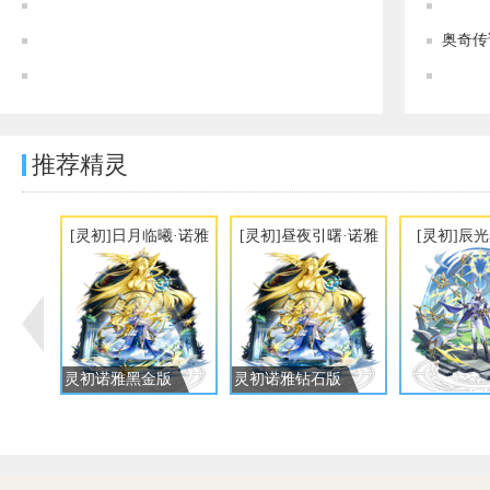
奥奇传说[灵初]堕王残冕·阿洛伊斯图鉴 传说进化技能表
奥奇传说[神运]魇影狼皇·修尔图鉴 传说进化技能表
奥奇传
奥奇传说[灵初]大漠沙海·洛萨图鉴 传说进化技能表
推荐精灵
[灵初]日月临曦·诺雅
[灵初]昼夜引曙·诺雅
[灵初]辰
灵初诺雅黑金版
灵初诺雅钻石版