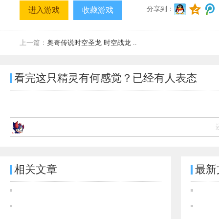
分享到：
进入游戏
收藏游戏
上一篇：
奥奇传说时空圣龙 时空战龙 ..
看完这只精灵有何感觉？已经有
人表态
相关文章
最新
奥奇传说[灵初]夜影狼主·修尔图鉴 传说进化技能表
奥奇传说[灵初]苍芜灵王·阿瑞斯图鉴 传说进化技能表