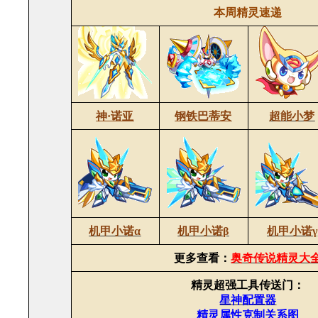
本周精灵速递
神·诺亚
钢铁巴蒂安
超能小梦
机甲小诺α
机甲小诺β
机甲小诺γ
更多查看：
奥奇传说精灵大
精灵超强工具传送门：
星神配置器
精灵属性克制关系图