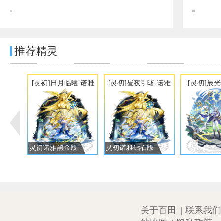
奥奇传说[灵初]溯游忆梦·弥梦离图鉴 传说进化技能表
推荐精灵
[灵初]日月临曦·诺雅
[灵初]昼夜引曙·诺雅
[灵初]辰
灵初诺雅黑金版
灵初诺雅钻石版
关于百田
|
联系我们