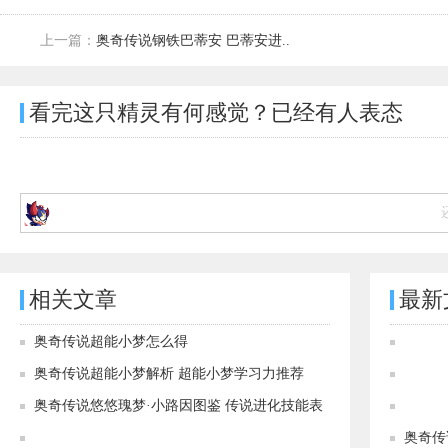
上一篇：
奥奇传说钢铁巴蒂安 巴蒂安进..
看完这只精灵有何感觉？已经有
人表态
相关文章
最新
奥奇传说超能小梦怎么得
奥奇传说超能小梦解析 超能小梦学习力推荐
奥奇传说悠悠瑰梦·小路因图鉴 传说进化技能表
奥奇传说[炫彩]心动韵律·弥梦离图鉴 传说进化技能表
奥奇传