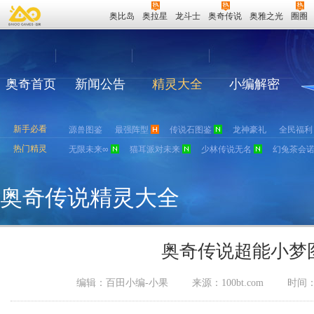
奥比岛
奥拉星
龙斗士
奥奇传说
奥雅之光
圈圈
奥奇首页
新闻公告
精灵大全
小编解密
新手必看
源兽图鉴
最强阵型
传说石图鉴
龙神豪礼
全民福利
热门精灵
无限未来∞
猫耳派对未来
少林传说无名
幻兔茶会
奥奇传说精灵大全
奥奇传说超能小梦
编辑：百田小编-小果
来源：
100bt.com
时间：2