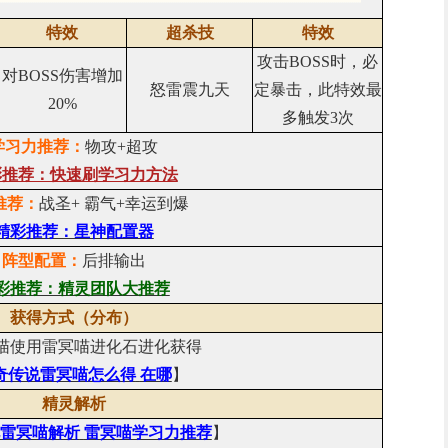
特效
超杀技
特效
攻击BOSS时，必
对BOSS伤害增加
怒雷震九天
定暴击，此特效最
20%
多触发3次
学习力推荐：
物攻+超攻
彩推荐：快速刷学习力方法
推荐：
战圣+ 霸气+幸运到爆
精彩推荐：星神配置器
阵型配置：
后排输出
彩推荐：精灵团队大推荐
获得方式（分布）
喵使用雷冥喵进化石进化获得
奇传说雷冥喵怎么得
在哪
】
精灵解析
雷冥喵解析
雷冥喵学习力推荐
】