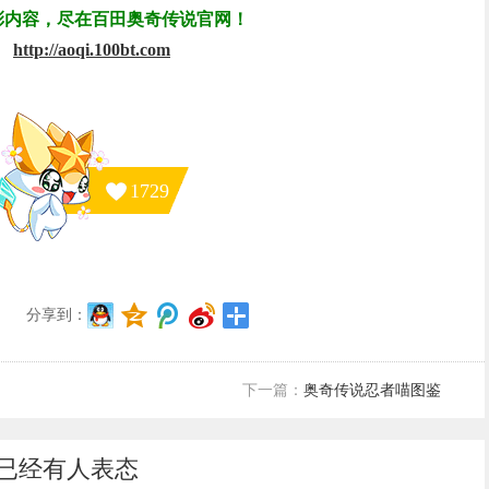
彩内容，尽在百田奥奇传说官网！
http://aoqi.100bt.com
1729
分享到：
下一篇：
奥奇传说忍者喵图鉴
已经有
人表态