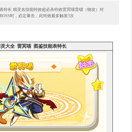
能表特长 精灵名技能特效超必杀特效雷冥喵雷镖（物攻）对
击BOSS时，必定暴击，此特效最多触发3次
灵大全 雷冥喵 图鉴技能表特长