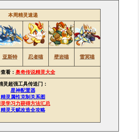
本周精灵速递
亚斯特
忍者喵
壁岩喵
雷冥喵
多查看：
奥奇传说精灵大全
精灵超强工具传送门：
星神配置器
精灵属性克制关系图
精灵学习力获得方法汇总
精灵天赋改造全攻略