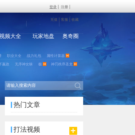
登录
注册
充值
客服
收藏
视频大全
玩家地盘
奥奇圈
谱
职业大全
战力礼包
属性计算器
下嬴政
无序神女昧
极
神罚秩序圣龙
热门文章
打法视频