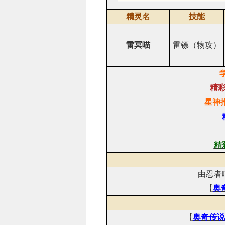
精灵名
技能
雷冥喵
雷镖（物攻）
精
星神
精
由忍者
【
奥
【
奥奇传说