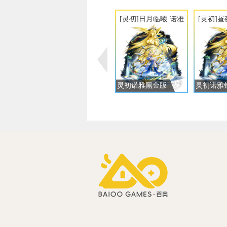
[灵初]日月临曦·诺雅
[灵初]
灵初诺雅黑金版
灵初诺雅