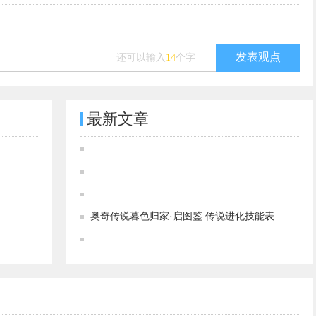
发表观点
还可以输入
14
个字
最新文章
奥奇传说[灵初]日月临曦·诺雅图鉴 传说进化技能表
奥奇传说[灵初]昼夜引曙·诺雅图鉴 传说进化技能表
奥奇传说[灵初]辰光星钥·启图鉴 传说进化技能表
奥奇传说暮色归家·启图鉴 传说进化技能表
奥奇传说[灵初]虚构神权·奈非利塔图鉴 传说进化技能表