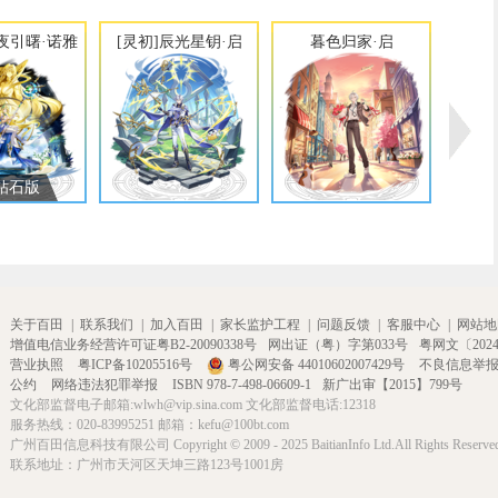
昼夜引曙·诺雅
[灵初]辰光星钥·启
暮色归家·启
钻石版
关于百田
|
联系我们
|
加入百田
|
家长监护工程
|
问题反馈
|
客服中心
|
网站地
增值电信业务经营许可证粤B2-20090338号
网出证（粤）字第033号
粤网文〔2024〕
营业执照
粤ICP备10205516号
粤公网安备 44010602007429号
不良信息举
公约
网络违法犯罪举报
ISBN 978-7-498-06609-1
新广出审【2015】799号
文化部监督电子邮箱:wlwh@vip.sina.com 文化部监督电话:12318
服务热线：020-83995251 邮箱：kefu@100bt.com
广州百田信息科技有限公司 Copyright © 2009 - 2025 BaitianInfo Ltd.All Rights Reserve
联系地址：广州市天河区天坤三路123号1001房