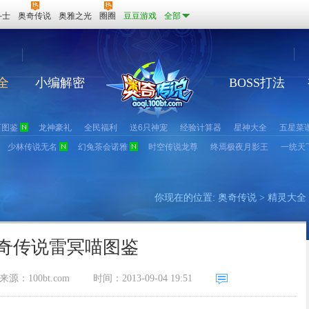
斗士
奥奇传说
奥雅之光
圈圈
豆豆游戏
全部
全
小编解密
BOSS打法
石图鉴
龙神豪礼
全民福利
送6只神宠
经验计算器
星神大全
五星菜
少林传说无名
幻兔茶会诺雅
时空传说龙尊
终焉极夜月影王
一统天
你现在的位置:
奥奇传说
>
精灵大全
奇传说雷冥喵图鉴
来源：
100bt.com
时间：2013-09-04 19:51