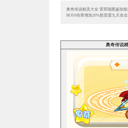
奥奇传说精灵大全 雷冥喵图鉴技
BOSS伤害增加20%怒雷震九天攻
奥奇传说精