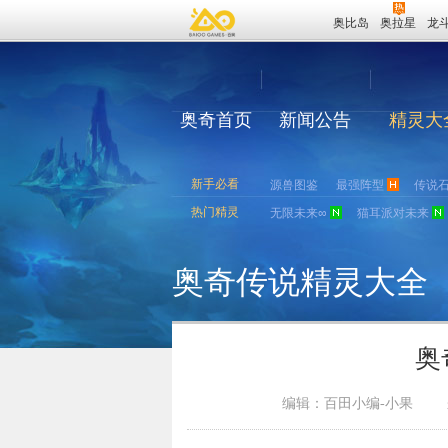
奥比岛
奥拉星
龙
奥奇首页
新闻公告
精灵大
新手必看
源兽图鉴
最强阵型
传说
热门精灵
无限未来∞
猫耳派对未来
奥奇传说精灵大全
奥
编辑：百田小编-小果