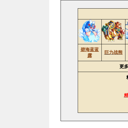
碧海蓝蓝
巨力战熊
露
更