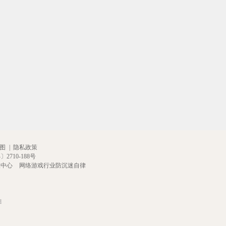
[灵初]虚构神权·奈非利塔
[灵初]圣翎启世·夕
[灵初]孤灯寻秘·隐士
涤
图
|
隐私政策
2710-188号
报中心
网络游戏行业防沉迷自律
d