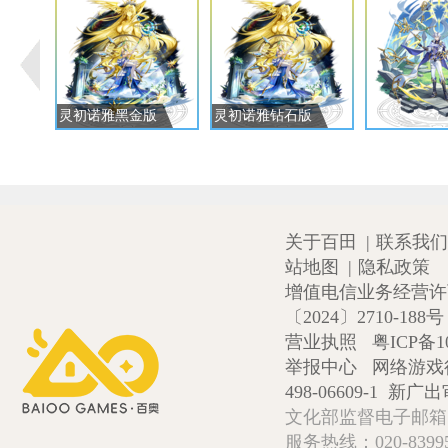
灵初诺雅黑金版
灵初诺雅钻石版
关于百田
|
联系我们
站地图
|
隐私政策
增值电信业务经营许可证
〔2024〕2710-188号
营业执照
粤ICP备1
举报中心
网络游戏
498-06609-1
新广出审
文化部监督电子邮箱:wlw
服务热线：020-839952