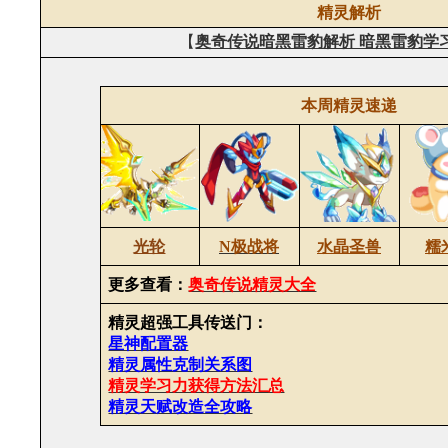
精灵解析
【
奥奇传说暗黑雷豹解析 暗黑雷豹学
本周精灵速递
光轮
N极战将
水晶圣兽
糯
更多查看：
奥奇传说精灵大全
精灵超强工具传送门：
星神配置器
精灵属性克制关系图
精灵学习力获得方法汇总
精灵天赋改造全攻略