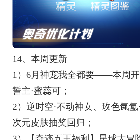
14、本周更新
1）6月神宠我全都要——本周开
誓主·蜜蕊可；
2）逆时空·不动神女、玫色氤氲
次元皮肤抽奖回归；
3）【奇迹五王福利】星球大冒