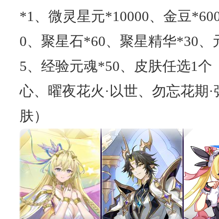
*1、微灵星元*10000、金豆*60
0、聚星石*60、聚星精华*30、
5、经验元魂*50、皮肤任选1个
心、曜夜花火·以世、勿忘花期·
肤）