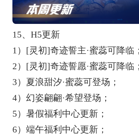
15、H5更新
1）[灵初]奇迹誓主·蜜蕊可降临
2）[灵初]奇迹誓愿·蜜蕊可降临
3）夏浪甜汐·蜜蕊可登场；
4）幻姿翩翩·希望登场；
5）暑假福利中心更新；
6）端午福利中心更新；