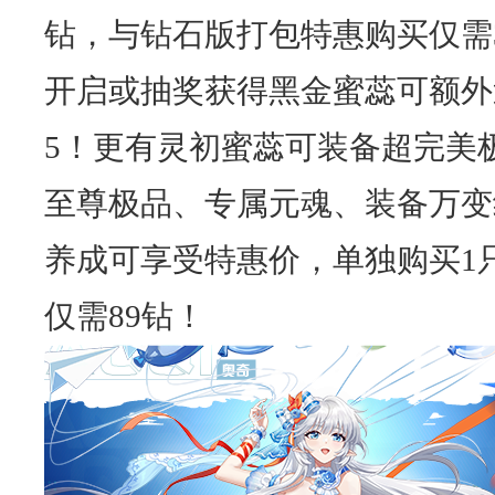
钻，与钻石版打包特惠购买仅需3
开启或抽奖获得黑金蜜蕊可额外
5！更有灵初蜜蕊可装备超完美
至尊极品、专属元魂、装备万变
养成可享受特惠价，单独购买1
仅需89钻！