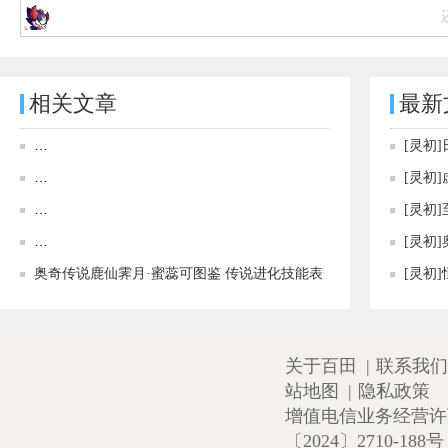
相关文章
最新
0430[神运]奇迹愿主·蜜蕊可、[神运]奇迹郁林·阿瑞斯
[灵初
奥奇传说[神运]奇迹愿主·蜜蕊可图鉴 传说进化技能表
[灵初
奥奇传说[神运]奇迹祝愿·蜜蕊可图鉴 传说进化技能表
[灵初
奥奇传说[星迹]奇迹颂主·蜜蕊可图鉴 传说进化技能表
[灵初
奥奇传说鹿仙霁月·蜜蕊可图鉴 传说进化技能表
[灵初
关于百田
|
联系我们
站地图
|
隐私政策
增值电信业务经营许可证
〔2024〕2710-188号