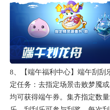
8、【端午福利中心】端午刮刮
定任务：去指定场景击败梦魇或
均可获得端午券。集齐指定数量
乐，刮刮乐可参与刮奖，每次刮