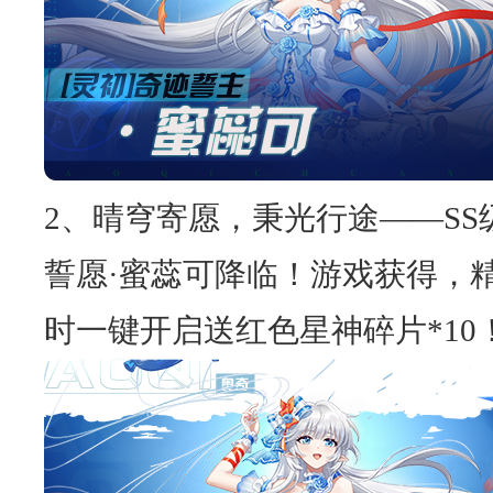
2、晴穹寄愿，秉光行途——SS
誓愿·蜜蕊可降临！游戏获得，精
时一键开启送红色星神碎片*10