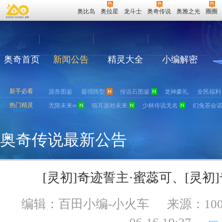
奥比岛
奥拉星
龙斗士
奥奇传说
奥雅之光
圈圈
奥奇首页
新闻公告
精灵大全
小编解密
新手必看
源兽图鉴
最强阵型
传说石图鉴
龙神豪礼
全民福利
热门精灵
无限未来∞
猫耳派对未来
少林传说无名
幻兔茶会
奥奇传说最新公告
[灵初]奇迹誓主·蜜蕊可、[灵初
编辑：百田小编-小火车
来源：
10