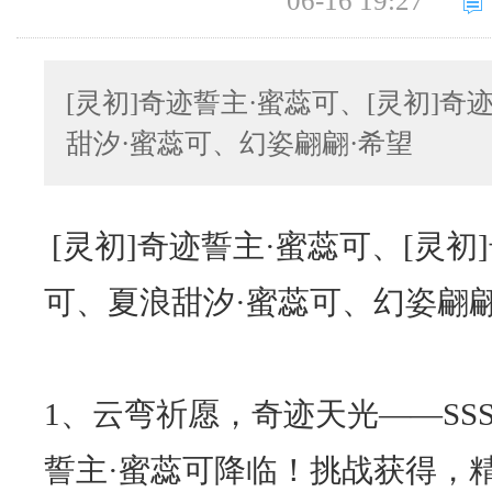
06-16 19:27
[灵初]奇迹誓主·蜜蕊可、[灵初]奇
甜汐·蜜蕊可、幻姿翩翩·希望
[灵初]奇迹誓主·蜜蕊可、[灵初
可、夏浪甜汐·蜜蕊可、幻姿翩翩
1、云弯祈愿，奇迹天光——SSS
誓主·蜜蕊可降临！挑战获得，精