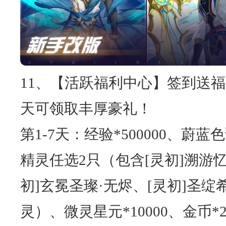
11、【活跃福利中心】签到送福
天可领取丰厚豪礼！
第1-7天：经验*500000、蔚蓝
精灵任选2只（包含[灵初]溯游忆
初]玄冕圣璨·无烬、[灵初]圣绽
灵）、微灵星元*10000、金币*20