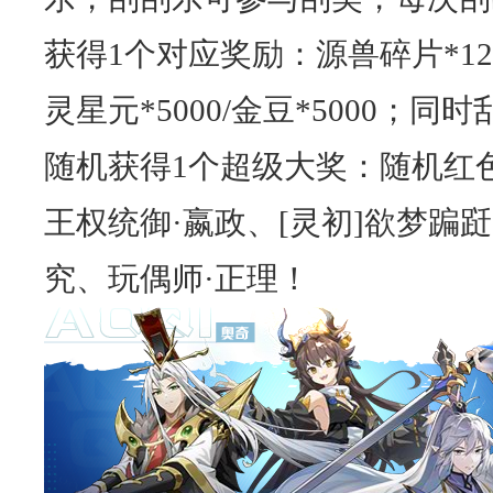
获得1个对应奖励：源兽碎片*12/
灵星元*5000/金豆*5000；
随机获得1个超级大奖：随机红色
王权统御·嬴政、[灵初]欲梦蹁跹
究、玩偶师·正理！