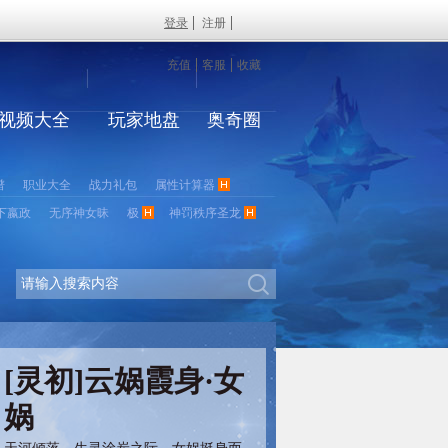
登录
注册
充值
客服
收藏
视频大全
玩家地盘
奥奇圈
谱
职业大全
战力礼包
属性计算器
下嬴政
无序神女昧
极
神罚秩序圣龙
[灵初]云娲霞身·女
娲