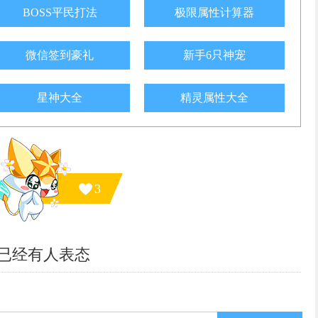
BOSS平民打法
极限属性计算器
微信签到豪礼
新手6只神宠
星神大全
精灵属性大全
3
已经有
人表态