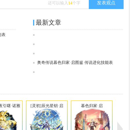
发表观点
还可以输入
14
个字
最新文章
能表
奥奇传说[灵初]日月临曦·诺雅图鉴 传说进化技能表
奥奇传说[灵初]秋实圣冠·女皇图鉴 传说进化技能表
奥奇传说[灵初]昼夜引曙·诺雅图鉴 传说进化技能表
0815[灵初]命尽葬神·我自不动、[灵初]云娲霞身·女娲
奥奇传说[灵初]辰光星钥·启图鉴 传说进化技能表
奥奇传说[灵初]夜影狼主·修尔图鉴 传说进化技能表
奥奇传说暮色归家·启图鉴 传说进化技能表
奥奇传说[灵初]寂夜御影·月影王图鉴 传说进化技能表
奥奇传说[灵初]虚构神权·奈非利塔图鉴 传说进化技能表
昼夜引曙·诺雅
[灵初]辰光星钥·启
暮色归家·启