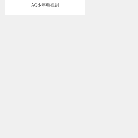
AQ少年电视剧