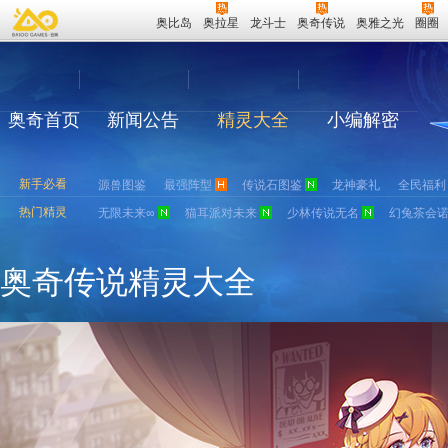
奥比岛
奥拉星
龙斗士
奥奇传说
奥雅之光
圈圈
奥奇首页
新闻公告
精灵大全
小编解密
新手必看
源兽图鉴
最强阵型
传说石图鉴
龙神豪礼
全民福利
热门精灵
无限未来∞
猫耳派对未来
少林传说无名
幻兔茶会
奥奇传说精灵大全