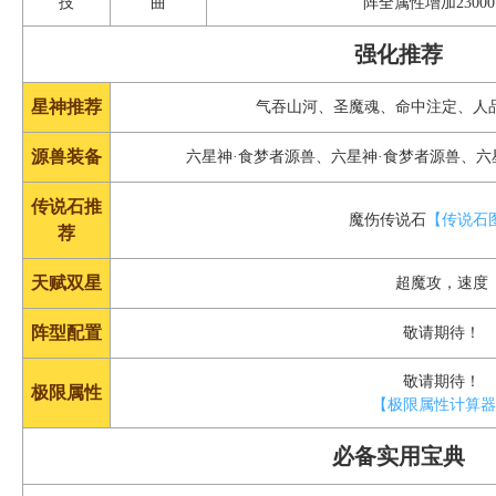
技
曲
阵全属性增加2300
强化推荐
星神推荐
气吞山河、圣魔魂、命中注定、人
源兽装备
六星神·食梦者源兽、六星神·食梦者源兽、六
传说石推
魔伤传说石
【传说石
荐
天赋双星
超魔攻，速度
阵型配置
敬请期待！
敬请期待！
极限属性
【极限属性计算
必备实用宝典