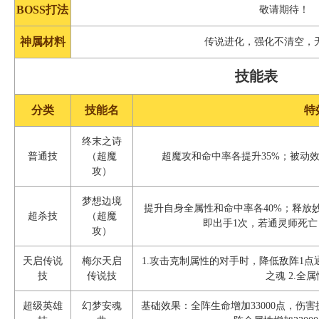
BOSS打法
敬请期待！
神属材料
传说进化，强化不清空，
技能表
分类
技能名
特
终末之诗
普通技
（超魔
超魔攻和命中率各提升35%；被动
攻）
梦想边境
提升自身全属性和命中率各40%；释放
超杀技
（超魔
即出手1次，若通灵师死
攻）
天启传说
梅尔天启
1.攻击克制属性的对手时，降低敌阵1
技
传说技
之魂 2.全
超级英雄
幻梦安魂
基础效果：全阵生命增加33000点，伤害