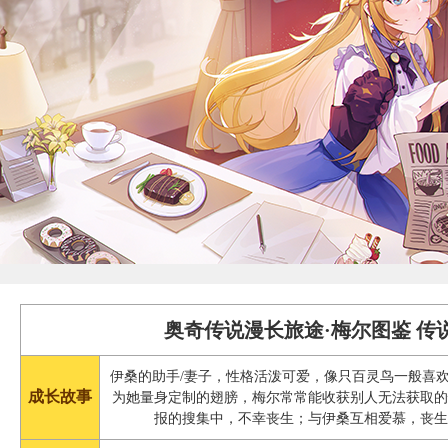
奥奇传说漫长旅途·梅尔图鉴 传
伊桑的助手/妻子，性格活泼可爱，像只百灵鸟一般喜
成长故事
为她量身定制的翅膀，梅尔常常能收获别人无法获取
报的搜集中，不幸丧生；与伊桑互相爱慕，丧