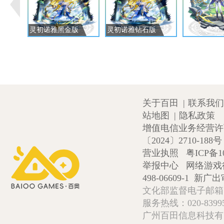
灵初诺雅黑金版
灵初诺雅钻石版
关于百田
|
联系我们
站地图
|
隐私政策
增值电信业务经营许可证
〔2024〕2710-188号
营业执照
粤ICP备1
举报中心
网络游戏
498-06609-1
新广出审
文化部监督电子邮箱:wlw
服务热线：020-839952
广州百田信息科技有限公司 Copy