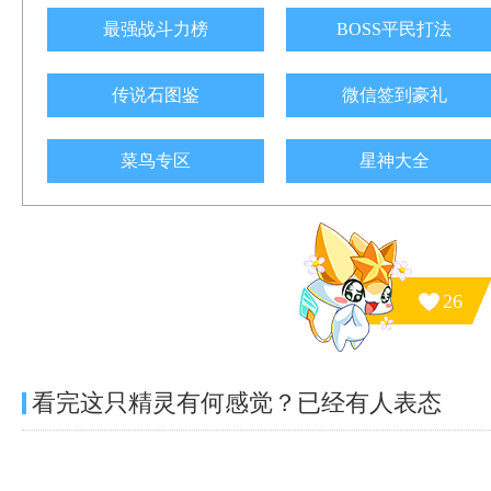
最强战斗力榜
BOSS平民打法
传说石图鉴
微信签到豪礼
菜鸟专区
星神大全
26
看完这只精灵有何感觉？已经有
人表态