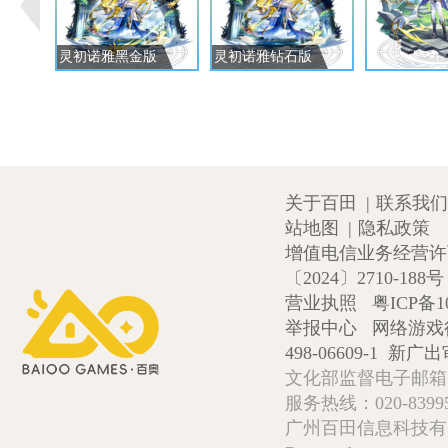
灵初诺雅黑金版
灵初诺雅钻石版
关于百田
|
联系我们
站地图
|
隐私政策
增值电信业务经营许可证
〔2024〕2710-188号
营业执照
粤ICP备1
举报中心
网络游戏
498-06609-1
新广出审
文化部监督电子邮箱:wlw
服务热线：020-839952
广州百田信息科技有限公司 Copy