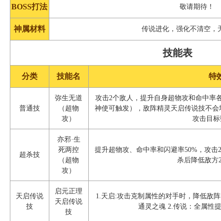
BOSS打法
敬请期待！
神属材料
传说进化，强化不清空，
技能表
分类
技能名
特
弥生无道
攻击2个敌人，提升自身超物攻和命中率各
普通技
（超物
神使可触发），敌阵精灵天启传说技不会增
攻）
攻击目标
亦邪·生
死两控
提升超物攻、命中率和闪避率50%，攻击
超杀技
（超物
杀后降低敌方
攻）
启元正理
天启传说
1.天启:攻击克制属性的对手时，降低敌
天启传说
技
通灵之魂 2.传说：全属性提
技