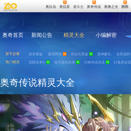
奥比岛
奥拉星
龙斗士
奥奇传说
奥雅之光
圈圈
奥奇首页
新闻公告
精灵大全
小编解密
新手必看
源兽图鉴
最强阵型
传说石图鉴
龙神豪礼
全民福利
热门精灵
无限未来∞
猫耳派对未来
少林传说无名
幻兔茶会
奥奇传说精灵大全