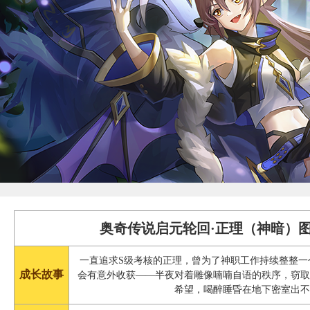
奥奇传说启元轮回·正理（神暗）图
一直追求S级考核的正理，曾为了神职工作持续整整一
成长故事
会有意外收获——半夜对着雕像喃喃自语的秩序，窃
希望，喝醉睡昏在地下密室出