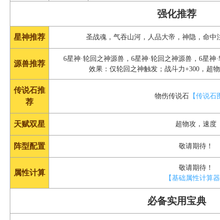
强化推荐
星神推荐
圣战魂，气吞山河，人品大帝，神隐，命中
6星神·轮回之神源兽，6星神·轮回之神源兽，6星神
源兽推荐
效果：仅轮回之神触发；战斗力+300，超物攻
传说石推
物伤传说石
【传说石
荐
天赋双星
超物攻，速度
阵型配置
敬请期待！
敬请期待！
属性计算
【基础属性计算
必备实用宝典