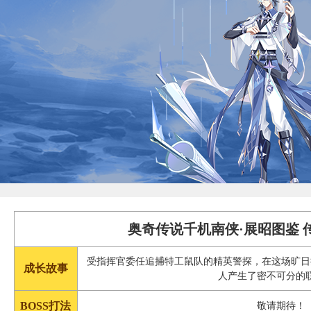
奥奇传说千机南侠·展昭图鉴 
受指挥官委任追捕特工鼠队的精英警探，在这场旷日
成长故事
人产生了密不可分的
BOSS打法
敬请期待！