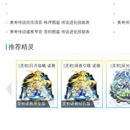
奥奇传说[灵初]谋定千算·诸葛亮图鉴 传说进化技能表
奥奇传说[灵初]千金铸运·金玉图鉴 传说进化技能表
奥奇传说丝弦清音·秩序图鉴 传说进化技能表
奥奇传
奥奇传说谧夜琴音·音织图鉴 传说进化技能表
推荐精灵
[灵初]日月临曦·诺雅
[灵初]昼夜引曙·诺雅
[灵初]辰
灵初诺雅黑金版
灵初诺雅钻石版