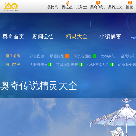
奥比岛
奥拉星
龙斗士
奥奇传说
奥雅之光
圈圈
奥奇首页
新闻公告
精灵大全
小编解密
新手必看
源兽图鉴
最强阵型
传说石图鉴
龙神豪礼
全民福利
热门精灵
无限未来∞
猫耳派对未来
少林传说无名
幻兔茶会
奥奇传说精灵大全