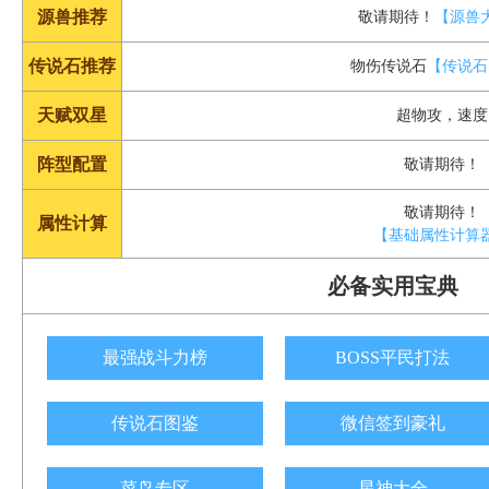
源兽推荐
敬请期待！
【源兽
传说石推荐
物伤传说石
【传说石
天赋双星
超物攻，速度
阵型配置
敬请期待！
敬请期待！
属性计算
【基础属性计算
必备实用宝典
最强战斗力榜
BOSS平民打法
传说石图鉴
微信签到豪礼
菜鸟专区
星神大全