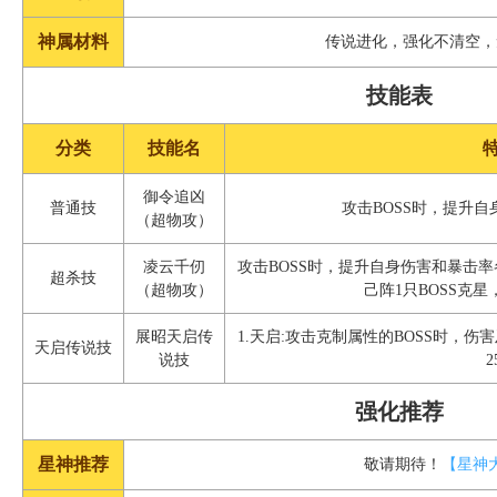
神属材料
传说进化，强化不清空，
技能表
分类
技能名
御令追凶
普通技
攻击BOSS时，提升自
（超物攻）
凌云千仞
攻击BOSS时，提升自身伤害和暴击率
超杀技
（超物攻）
己阵1只BOSS克
展昭天启传
1.天启:攻击克制属性的BOSS时，伤害
天启传说技
说技
2
强化推荐
星神推荐
敬请期待！
【星神