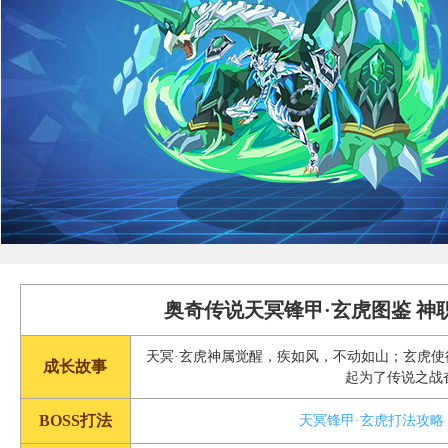
奥奇传说天冥锋甲·玄虎图鉴 神
天冥·玄虎神属觉醒，疾如风，不动如山；玄虎
成长故事
起为了传说之战
BOSS打法
天冥锋甲·玄虎打法攻略