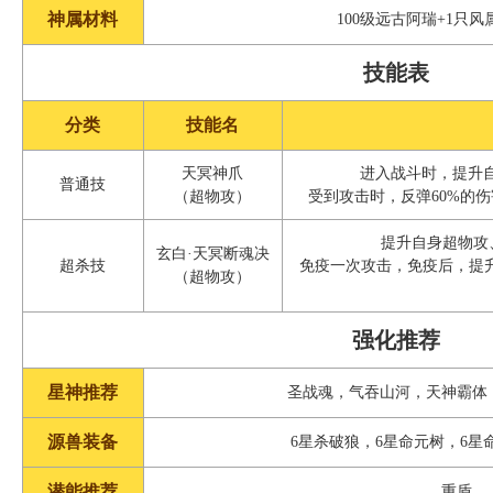
神属材料
100级远古阿瑞+1只
技能表
分类
技能名
天冥神爪
进入战斗时，提升自
普通技
（超物攻）
受到攻击时，反弹60%的伤
提升自身超物攻
玄白·天冥断魂决
超杀技
免疫一次攻击，免疫后，提升自
（超物攻）
强化推荐
星神推荐
圣战魂，气吞山河，天神霸体
源兽装备
6星杀破狼，6星命元树，6星
潜能推荐
重盾