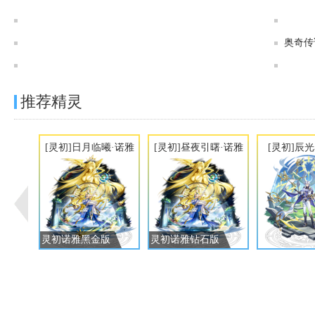
奥奇传说[神运]寒冽冰锋·白虎图鉴 传说进化技能表
奥奇传说[灵初]时朔天神·诺亚图鉴 传说进化技能表
奥奇传
奥奇传说[灵初]创界神玄·昆仑图鉴 传说进化技能表
推荐精灵
[灵初]日月临曦·诺雅
[灵初]昼夜引曙·诺雅
[灵初]辰
灵初诺雅黑金版
灵初诺雅钻石版