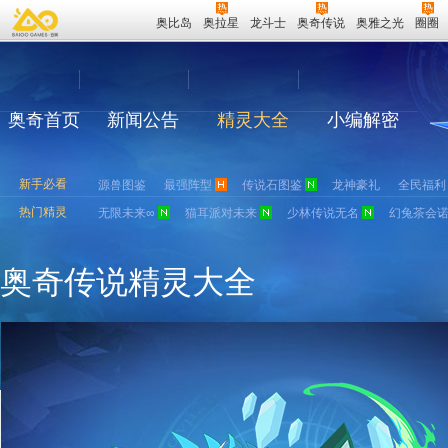
奥比岛
奥拉星
龙斗士
奥奇传说
奥雅之光
圈圈
奥奇首页
新闻公告
精灵大全
小编解密
新手必看
源兽图鉴
最强阵型
传说石图鉴
龙神豪礼
全民福利
热门精灵
无限未来∞
猫耳派对未来
少林传说无名
幻兔茶会
奥奇传说精灵大全