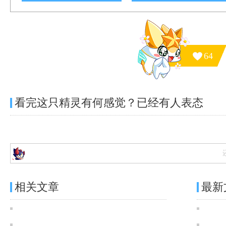
64
看完这只精灵有何感觉？已经有
人表态
相关文章
最新
奥奇传说[神运]玄天铁甲·玄武图鉴 传说进化技能表
奥奇传说[灵初]曜冥圣魔·大天使图鉴 传说进化技能表