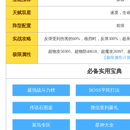
天赋双星
速度，生
阵型配置
前排
实战攻略
反弹受到伤害的60%，格挡时，反弹300%；超
超物攻50305、超物防40618、超魔攻26997、超
极限属性
【极限属性计
必备实用宝典
最强战斗力榜
BOSS平民打法
传说石图鉴
微信签到豪礼
菜鸟专区
星神大全