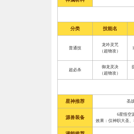
分类
技能名
龙吟灵咒
普通技
（超物攻）
御龙灵决
超必杀
（超物攻）
星神推荐
圣
6星悟空
源兽装备
效果：仅神职大圣、神
潜能推荐