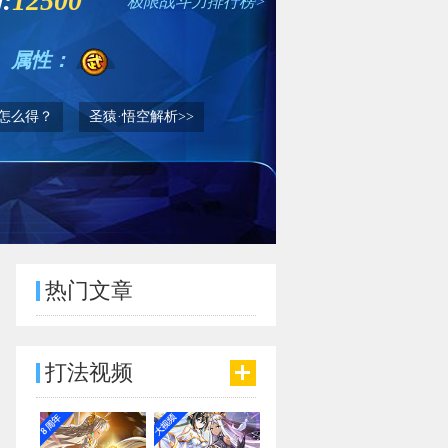
:
12500
极限战斗力排行榜>
属性：
空怎么得？
圣猿·悟空解析>>
热门文章
打法视频