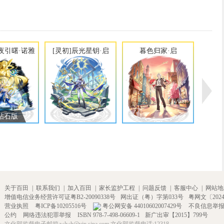
昼夜引曙·诺雅
[灵初]辰光星钥·启
暮色归家·启
钻石版
关于百田
|
联系我们
|
加入百田
|
家长监护工程
|
问题反馈
|
客服中心
|
网站地
增值电信业务经营许可证粤B2-20090338号
网出证（粤）字第033号
粤网文〔2024〕
营业执照
粤ICP备10205516号
粤公网安备 44010602007429号
不良信息举
公约
网络违法犯罪举报
ISBN 978-7-498-06609-1
新广出审【2015】799号