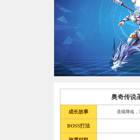
奥奇传说
成长故事
圣猿降临，
BOSS打法
神属材料