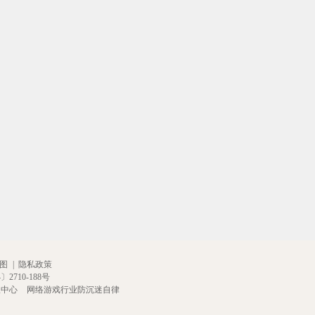
[灵初]虚构神权·奈非利塔
[灵初]圣翎启世·夕
[灵初]孤灯寻秘·隐士
涤
图
|
隐私政策
2710-188号
报中心
网络游戏行业防沉迷自律