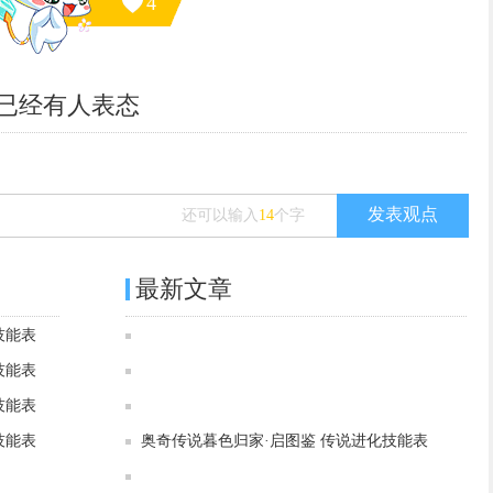
4
已经有
人表态
发表观点
还可以输入
14
个字
最新文章
技能表
奥奇传说[灵初]日月临曦·诺雅图鉴 传说进化技能表
技能表
奥奇传说[灵初]昼夜引曙·诺雅图鉴 传说进化技能表
技能表
奥奇传说[灵初]辰光星钥·启图鉴 传说进化技能表
技能表
奥奇传说暮色归家·启图鉴 传说进化技能表
奥奇传说[灵初]虚构神权·奈非利塔图鉴 传说进化技能表