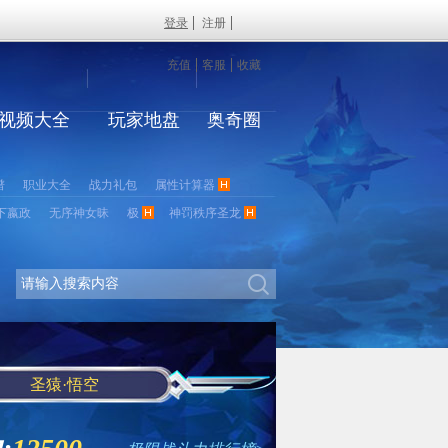
登录
注册
充值
客服
收藏
视频大全
玩家地盘
奥奇圈
谱
职业大全
战力礼包
属性计算器
下嬴政
无序神女昧
极
神罚秩序圣龙
圣猿·悟空