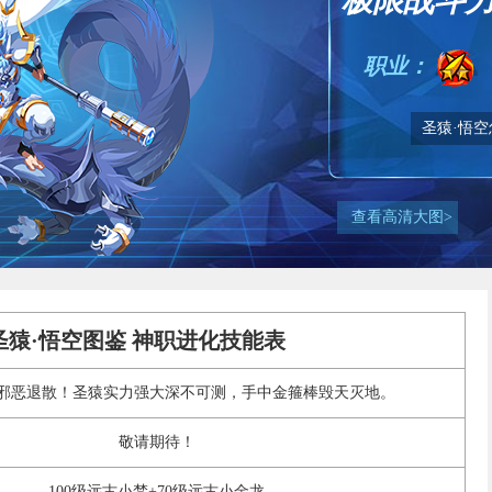
极限战斗力
职业：
圣猿·悟
查看高清大图>
圣猿·悟空图鉴 神职进化技能表
邪恶退散！圣猿实力强大深不可测，手中金箍棒毁天灭地。
敬请期待！
100级远古小梵+70级远古小金龙