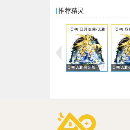
推荐精灵
[灵初]日月临曦·诺雅
[灵初]
灵初诺雅黑金版
灵初诺雅