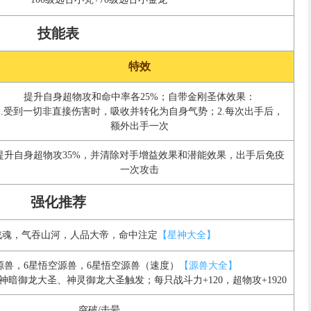
技能表
特效
提升自身超物攻和命中率各25%；自带金刚圣体效果：
1.受到一切非直接伤害时，吸收并转化为自身气势；2.每次出手后，
额外出手一次
提升自身超物攻35%，并清除对手增益效果和潜能效果，出手后免疫
一次攻击
强化推荐
战魂，气吞山河，人品大帝，命中注定
【星神大全】
源兽，6星悟空源兽，6星悟空源兽（速度）
【源兽大全】
暗御龙大圣、神灵御龙大圣触发；每只战斗力+120，超物攻+1920
突破/击晕