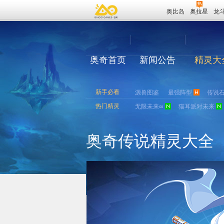
奥比岛
奥拉星
龙
奥奇首页
新闻公告
精灵大
新手必看
源兽图鉴
最强阵型
传说
热门精灵
无限未来∞
猫耳派对未来
奥奇传说精灵大全