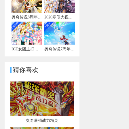
奥奇传说8周年宣传视频
2020寒假大视频有彩蛋
ICE女团主打曲MV
奥奇传说7周年宣传视频
猜你喜欢
奥奇最强战力精灵