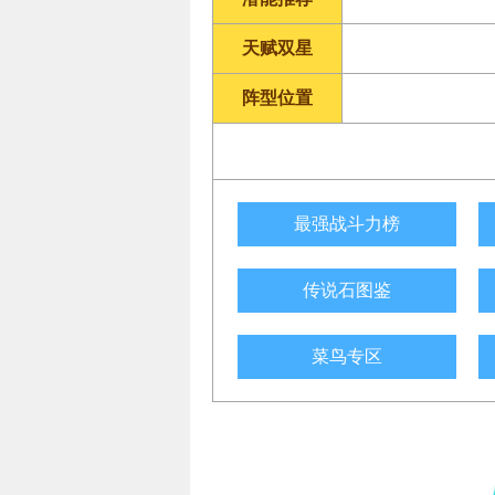
天赋双星
阵型位置
最强战斗力榜
传说石图鉴
菜鸟专区