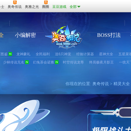
斗士
奥奇传说
奥雅之光
圈圈
豆豆游戏
全部
全
小编解密
BOSS打法
石图鉴
龙神豪礼
全民福利
送6只神宠
经验计算器
星神大全
五星菜
少林传说无名
幻兔茶会诺雅
时空传说龙尊
终焉极夜月影王
一统天
你现在的位置:
奥奇传说
>
精灵大全