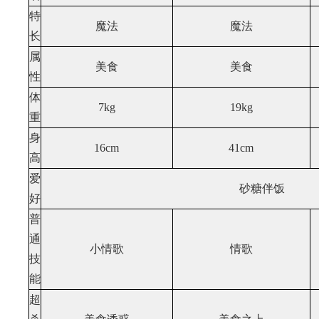
特
魔法
魔法
长
属
美食
美食
性
体
7kg
19kg
重
身
16cm
41cm
高
爱
砂糖伴饭
好
普
通
小情歌
情歌
技
能
超