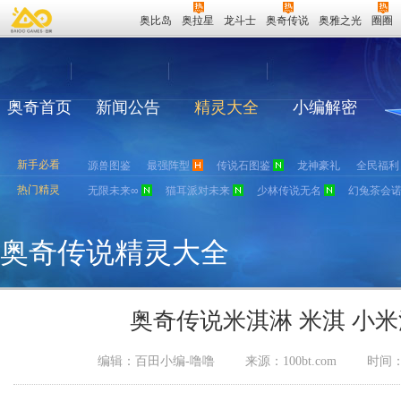
奥比岛
奥拉星
龙斗士
奥奇传说
奥雅之光
圈圈
奥奇首页
新闻公告
精灵大全
小编解密
新手必看
源兽图鉴
最强阵型
传说石图鉴
龙神豪礼
全民福利
热门精灵
无限未来∞
猫耳派对未来
少林传说无名
幻兔茶会
奥奇传说精灵大全
奥奇传说米淇淋 米淇 小
编辑：百田小编-噜噜
来源：
100bt.com
时间：2