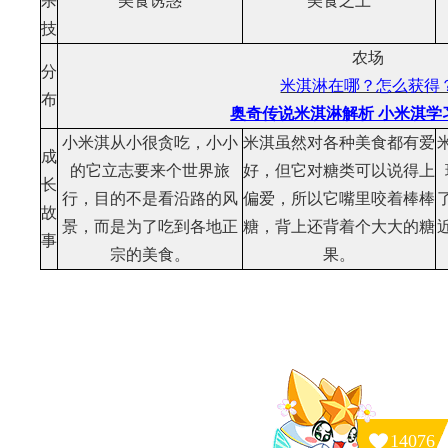
杀
美食诱惑
美食之上
技
农场
分
米淇淋在哪？怎么获得
布
奥奇传说米淇淋解析 小米淇学
小米淇从小很贪吃，小小
米淇虽然对各种美食都有爱
成
的它立志要来个世界旅
好，但它对糖类可以说得上
长
行，目的不是看沿路的风
偏爱，所以它嘴里咬着棒棒
故
景，而是为了吃到各地正
糖，背上还背着个大大的糖
事
宗的美食。
果。
14076