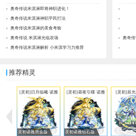
奥奇传说米淇淋即将神职进化！
奥奇传说米淇淋神职平民打法
奥奇传说米淇淋的美食考验
奥奇传说 米淇淋光临农场
奥奇传
奥奇传说米淇淋解析 小米淇学习力推荐
推荐精灵
[灵初]日月临曦·诺雅
[灵初]昼夜引曙·诺雅
[灵初]辰
灵初诺雅黑金版
灵初诺雅钻石版