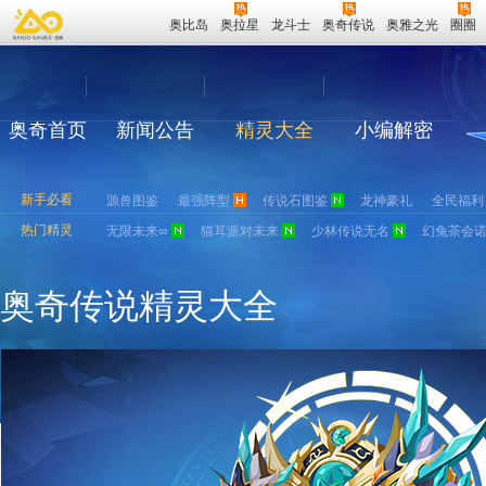
奥比岛
奥拉星
龙斗士
奥奇传说
奥雅之光
圈圈
奥奇首页
新闻公告
精灵大全
小编解密
新手必看
源兽图鉴
最强阵型
传说石图鉴
龙神豪礼
全民福利
热门精灵
无限未来∞
猫耳派对未来
少林传说无名
幻兔茶会
奥奇传说精灵大全