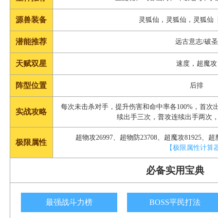
源兽装备
灵狐仙，灵狐仙，灵狐仙
潜能推荐
远古意志/破圣
天赋双星
速度，超魔攻
阵型位置
后排
每次未击杀对手，提升伤害和命中率各100%，首次
实战攻略
续出手三次，普攻连续出手两次，
超物攻26997、超物防23708、超魔攻81925、超魔
极限属性
【极限属性计算
必备实用宝典
最强战斗力榜
BOSS平民打法