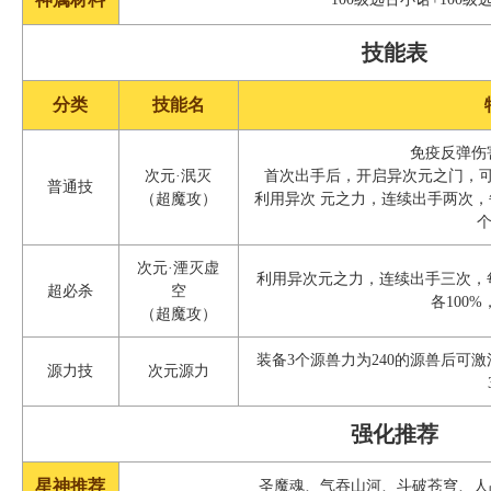
技能表
分类
技能名
免疫反弹伤
次元·泯灭
首次出手后，开启异次元之门，
普通技
（超魔攻）
利用异次 元之力，连续出手两次
个
次元·湮灭虚
利用异次元之力，连续出手三次，
超必杀
空
各100
（超魔攻）
装备3个源兽力为240的源兽后可
源力技
次元源力
强化推荐
星神推荐
圣魔魂、气吞山河、斗破苍穹、人