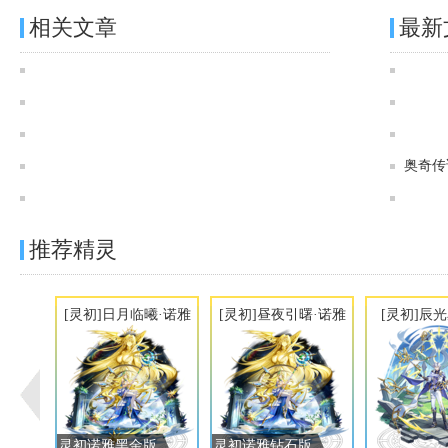
相关文章
最新
奥奇传说[灵初]御界次元·龙尊图鉴 传说进化技能表
奥奇传说[灵初]炎统焚寂·次元龙图鉴 传说进化技能表
奥奇传说[神运]神刹次元·龙尊图鉴 传说进化技能表
0822[灵初]御界次元·龙尊、[灵初]星冕圣王·帝释天
奥奇传
奥奇传说[神运]统界次元·龙尊图鉴 传说进化技能表
推荐精灵
[灵初]日月临曦·诺雅
[灵初]昼夜引曙·诺雅
[灵初]辰
灵初诺雅黑金版
灵初诺雅钻石版