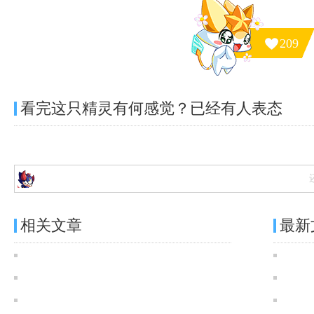
209
看完这只精灵有何感觉？已经有
人表态
相关文章
最新
奥奇传说[灵初]苍啸八荒·天蛮王图鉴 传说进化技能表
奥奇传说[神运]八荒伏苍·天蛮王图鉴 传说进化技能表
0725[灵初]无尽天命·我自不休、[灵初]苍啸八荒·天蛮王