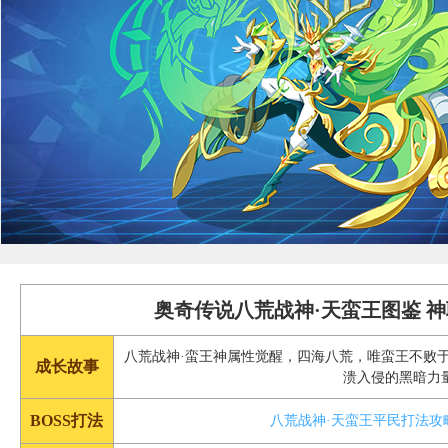
奥奇传说八荒战神·天蛮王图鉴 
八荒战神·蛮王神属性觉醒，四海八荒，唯蛮王不败
成长故事
溃入侵的黑暗力
BOSS打法
八荒战神·天蛮王平民打法攻