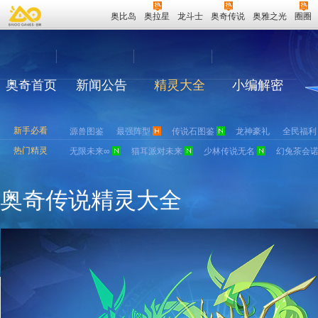
奥比岛
奥拉星
龙斗士
奥奇传说
奥雅之光
圈圈
奥奇首页
新闻公告
精灵大全
小编解密
新手必看
源兽图鉴
最强阵型
传说石图鉴
龙神豪礼
全民福利
热门精灵
无限未来∞
猫耳派对未来
少林传说无名
幻兔茶会
奥奇传说精灵大全