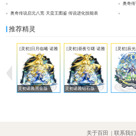
奥奇传说[星迹]森尽八荒·天蛮王图鉴 传说进化技能表
奥奇传
奥奇传说启元八荒·天蛮王图鉴 传说进化技能表
推荐精灵
[灵初]日月临曦·诺雅
[灵初]昼夜引曙·诺雅
[灵初]辰
灵初诺雅黑金版
灵初诺雅钻石版
关于百田
|
联系我们