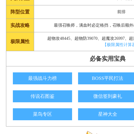
阵型位置
前排
实战攻略
最强召唤师，满血时必定格挡，召唤后额外
超物攻48445、超物防39070、超魔攻26997、超魔
极限属性
【极限属性计算
必备实用宝典
最强战斗力榜
BOSS平民打法
传说石图鉴
微信签到豪礼
菜鸟专区
星神大全