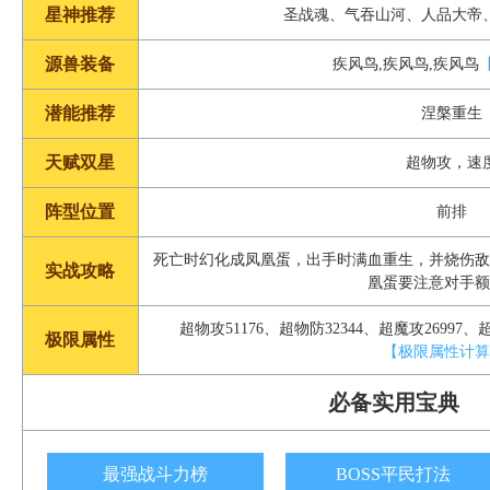
星神推荐
圣战魂、气吞山河、人品大帝
源兽装备
疾风鸟,疾风鸟,疾风鸟
潜能推荐
涅槃重生
天赋双星
超物攻，速
阵型位置
前排
死亡时幻化成凤凰蛋，出手时满血重生，并烧伤敌
实战攻略
凰蛋要注意对手额
超物攻51176、超物防32344、超魔攻26997、超
极限属性
【极限属性计算
必备实用宝典
最强战斗力榜
BOSS平民打法