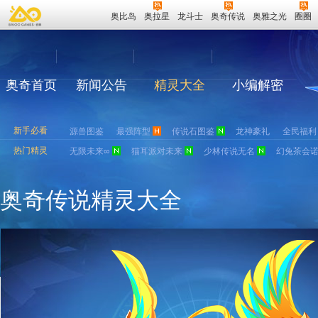
奥比岛
奥拉星
龙斗士
奥奇传说
奥雅之光
圈圈
奥奇首页
新闻公告
精灵大全
小编解密
新手必看
源兽图鉴
最强阵型
传说石图鉴
龙神豪礼
全民福利
热门精灵
无限未来∞
猫耳派对未来
少林传说无名
幻兔茶会
奥奇传说精灵大全