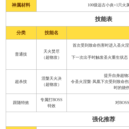
神属材料
100级远古小炎+1只
技能表
分类
技能名
首次受到致命伤害时进入圣火涅
天火焚尽
普通技
（超物攻）
下一次出手时触发圣火重生状态
提升自身超物
涅槃天火决
超杀技
令圣火涅槃·凤凰下次受到致命
（超物攻）
时的烧
专属打BOSS
跟随特效
对BOS
特效
强化推荐