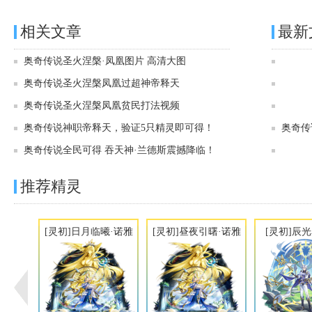
相关文章
最新
奥奇传说圣火涅槃·凤凰图片 高清大图
奥奇传说圣火涅槃凤凰过超神帝释天
奥奇传说圣火涅槃凤凰贫民打法视频
奥奇传说神职帝释天，验证5只精灵即可得！
奥奇传
奥奇传说全民可得 吞天神·兰德斯震撼降临！
推荐精灵
[灵初]日月临曦·诺雅
[灵初]昼夜引曙·诺雅
[灵初]辰