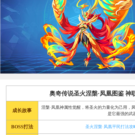
奥奇传说圣火涅槃·凤凰图鉴 神
涅槃·凤凰神属性觉醒，将圣火的力量化为己用，
成长故事
是它最强的武
BOSS打法
圣火涅槃·凤凰平民打法攻